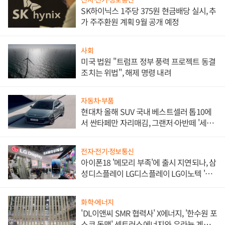
SK하이닉스 1주당 375원 현금배당 실시, 추
가 주주환원 계획 9월 공개 예정
사회
미국 법원 "트럼프 정부 풍력 프로젝트 동결
조치는 위법", 해제 명령 내려
자동차·부품
현대차 올해 SUV 국내 베스트셀러 톱10에
서 싼타페만 자리매김, 그랜저·아반떼 '세단
쌍끌이'로 내수 방어
전자·전기·정보통신
아이폰18 '메모리 부족'에 출시 지연되나, 삼
성디스플레이 LG디스플레이 LG이노텍 '탈
애플' 수익 다각화 속도
화학·에너지
'DL이앤씨 SMR 협력사' X에너지, '한수원 포
스코 동맹' 센트러스에너지와 우라늄 계약