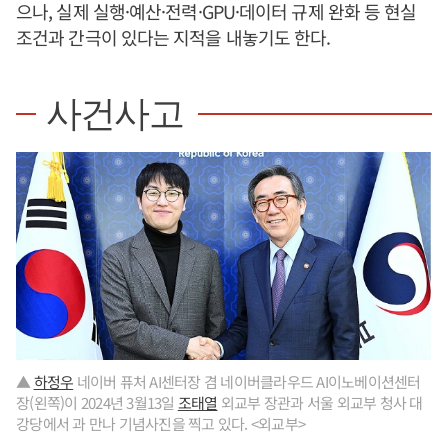
으나, 실제 실행·예산·전력·GPU·데이터 규제 완화 등 현실
조건과 간극이 있다는 지적을 내놓기도 한다.
사건사고
▲
하정우
네이버 퓨처 AI센터장 겸 네이버클라우드 AI이노베이션센터
장(왼쪽)이 2024년 3월13일
조태열
외교부 장관과 서울 외교부 청사 대
강당에서 과 만나 기념사진을 찍고 있다. <외교부>