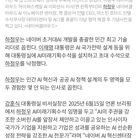
라우드 하이퍼스케일 AI 이피션시 이사(맨 왼쪽부터)와
하정우
네이버클
라우드 AI 이노베이션 센터장, 팻 겔싱어 인텔 CEO, 저스틴 호타드 인텔
수석부사장·데이터센터 및 AI그룹 총괄이 이날 협약 체결 후 기념사진을
찍고 있다. <네이버클라우드>
하정우
는 네이버 초거대AI 개발을 총괄한 민간 최고 기술
리더로 꼽힌다.
이재명
대통령은 AI 국가전략 설계 등을 위
해 대통령실에 AI미래기획수석을 설치하고 초대 수석으로
하정우
를 낙점했다.
하정우
는 민간 AI 혁신과 공공 AI 정책 설계의 두 영역을 모
두 경험한 몇 안 되는 인사로 꼽힌다.
강훈식
대통령실 비서실장은 2025년 6월15일 언론 브리핑
에서
하정우
AI미래기획수석 임명을 두고 “AI의 주권을 강
조한 소버린 AI를 앞장서 제안하고 이끌고 있는 인사이자
국가가 기업을 지원하고 기업은 성과를 공유하는 AI 선순환
성장 전략을 강조한 AI 전문가”라며 “네이버 AI 혁신센터장