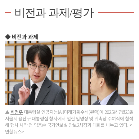
비전과 과제/평가
◆ 비전과 과제
▲
하정우
대통령실 인공지능(AI)미래기획수석(왼쪽)이 2025년 7월23일
서울시 용산구 대통령실 청사에서 열린 임명장 및 위촉장 수여식에 참석
해 행사 시작 전 임웅순 국가안보실 안보2차장과 대화를 나누고 있다. <
연합뉴스>