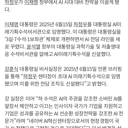
하정우
가
이재명
정부에서 AI 시대 대비 전략을 이끌게 됐
다.
이재명
대통령은 2025년 6월15일
하정우
를 대통령실 AI미
래기획수석비서관으로 임명했다. 이 대통령은 대통령실을
‘3실·7수석·1보좌관’ 체제로 개편하면서 AI 전담 라인을 새
로 꾸렸다.
윤석열
정부의 대통령실 과학기술 및 저출생대
응 수석비서관을 없애고 AI미래기획수석을 신설했다.
강훈식
대통령실 비서실장은 2025년 6월15일 언론 브리핑
을 통해 “
하정우
센터장이 초대 AI 미래기획수석으로 임명
됐으며 이를 위한 전담 조직도 신설됐다”고 밝혔다.
강 실장은 이어 “하 수석은 AI의 주권을 강조한 소버린 AI를
앞장서 제안하고 이끄는 인사이자 국가가 기업을 지원하고
기업은 성과를 공유하는 AI 선순환 성장전략을 강조한 AI 전
문가”라며 “네이버 AI혁신센터장으로서의 현장경험이 국