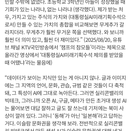
민할 수밖에 없었다. 초등학교 3학년인 아들이 성장했을 때
기회가 있는 나라냐, 없는 나라냐 (생각했다). 제가 받는 처
우, 가지고 있는 주식의 가치와 (대통령실AI미래기획수석으
로서) 만들 수 있는 가치의 총합을 비교해보면 무게추가 갈
라지더라. 무게추가 훨씬 무거운 쪽을 선택했다. 와 보니까
훨씬 더 의미 있고, 훨씬 더 재미있다.” (2025/08/20, 유튜
브 채널 KTV국민방송에서 ‘잼프의 참모들’이라는 제목으로
올라간 영상에서 ‘대통령실AI미래기획수석 제의를 받았을
때 어땠냐’라는 물음에)
“데이터가 보이는 지식만 있는 게 아니지 않나. 글과 이미지
에는 그 지역의 언어, 문화, 관습, 규범 같은 것들이 다 축적
돼, 그 특성이 AI에 그대로 녹아든다. 그러면 실리콘밸리의
빅테크, 그러니까 오픈 AI, 구글, 메타가 만든 초거대 생성 AI
는 물어보면 대답 잘하고 글도 잘 쓰는데 기저에는 북미 사
상이 깔려 있다. 그러니 ‘동해’가 아닌 ‘일본해’라고 답하는
거다. 이슬람 문화권을 생각해 보라. 전반적으로 실리콘밸
리 빅테크에서 만든 생성 AI가 이슬람 문화권에 대해 네거