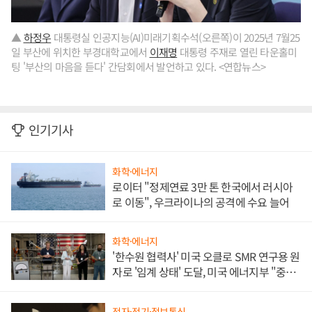
▲
하정우
대통령실 인공지능(AI)미래기획수석(오른쪽)이 2025년 7월25
일 부산에 위치한 부경대학교에서
이재명
대통령 주재로 열린 타운홀미
팅 '부산의 마음을 듣다' 간담회에서 발언하고 있다. <연합뉴스>
인기기사
화학·에너지
로이터 "정제연료 3만 톤 한국에서 러시아
로 이동", 우크라이나의 공격에 수요 늘어
화학·에너지
'한수원 협력사' 미국 오클로 SMR 연구용 원
자로 '임계 상태' 도달, 미국 에너지부 "중요
한 이정표"
전자·전기·정보통신