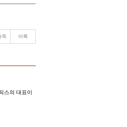
가족
어록
틱스의 대표이