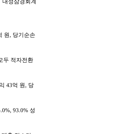
석 대성삼경회계
억 원, 당기순손
 모두 적자전환
 43억 원, 당
, 93.0% 성