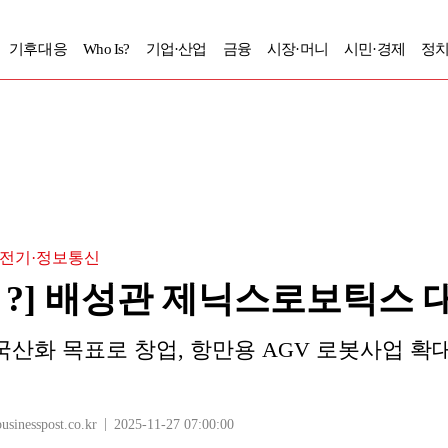
기후대응
Who Is?
기업·산업
금융
시장·머니
시민·경제
정치
전기·정보통신
 Is ?] 배성관 제닉스로보틱스
산화 목표로 창업, 항만용 AGV 로봇사업 확대 주
nesspost.co.kr
2025-11-27 07:00:00