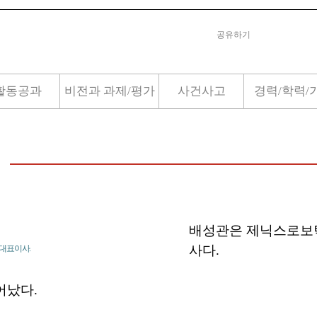
공유하기
활동공과
비전과 과제/평가
사건사고
경력/학력/
배성관은 제닉스로보
사다.
대표이사.
태어났다.