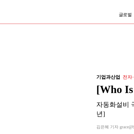
글로벌
기업과산업
전자·
[Who
자동화설비 국
년]
김은혜 기자 grace@busi