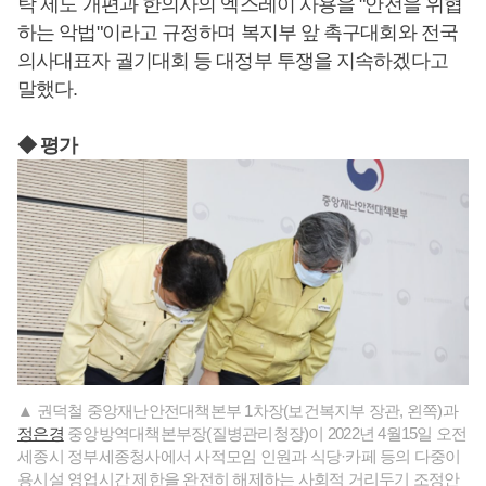
탁 제도 개편과 한의사의 엑스레이 사용을 "안전을 위협
하는 악법"이라고 규정하며 복지부 앞 촉구대회와 전국
의사대표자 궐기대회 등 대정부 투쟁을 지속하겠다고
말했다.
◆ 평가
▲ 권덕철 중앙재난안전대책본부 1차장(보건복지부 장관, 왼쪽)과
정은경
중앙방역대책본부장(질병관리청장)이 2022년 4월15일 오전
세종시 정부세종청사에서 사적모임 인원과 식당·카페 등의 다중이
용시설 영업시간 제한을 완전히 해제하는 사회적 거리두기 조정안