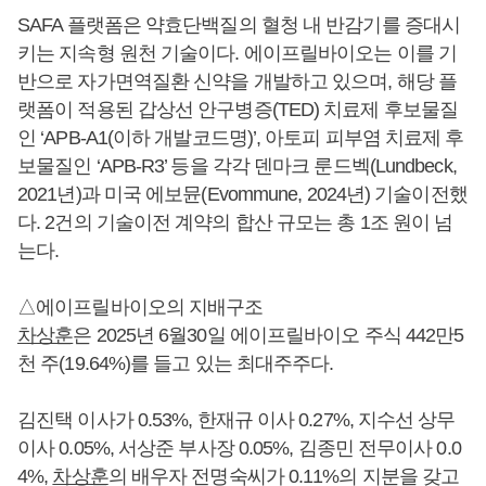
SAFA 플랫폼은 약효단백질의 혈청 내 반감기를 증대시
키는 지속형 원천 기술이다. 에이프릴바이오는 이를 기
반으로 자가면역질환 신약을 개발하고 있으며, 해당 플
랫폼이 적용된 갑상선 안구병증(TED) 치료제 후보물질
인 ‘APB-A1(이하 개발코드명)’, 아토피 피부염 치료제 후
보물질인 ‘APB-R3’ 등을 각각 덴마크 룬드벡(Lundbeck,
2021년)과 미국 에보뮨(Evommune, 2024년) 기술이전했
다. 2건의 기술이전 계약의 합산 규모는 총 1조 원이 넘
는다.
△에이프릴바이오의 지배구조
차상훈
은 2025년 6월30일 에이프릴바이오 주식 442만5
천 주(19.64%)를 들고 있는 최대주주다.
김진택 이사가 0.53%, 한재규 이사 0.27%, 지수선 상무
이사 0.05%, 서상준 부사장 0.05%, 김종민 전무이사 0.0
4%,
차상훈
의 배우자 전명숙씨가 0.11%의 지분을 갖고