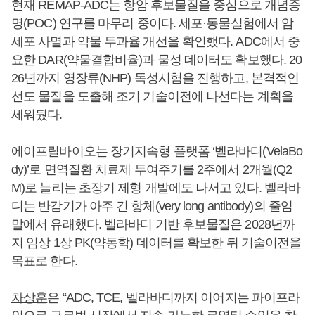
현재 REMAP-ADC는 항암 후보물질을 중심으로 개념증
명(POC) 연구를 마무리 중이다. 세포·동물실험에서 암
세포 사멸과 약물 투과율 개선을 확인했다. ADC에서 중
요한 DAR(약물결합비율)과 물성 데이터도 확보했다. 20
26년까지 영장류(NHP) 독성시험을 진행하고, 본격적인
선도 물질을 도출해 조기 기술이전에 나선다는 계획을
세워뒀다.
에이프릴바이오는 장기지속형 플랫폼 ‘벨라바디(VelaBo
dy)’로 면역질환 치료제 투여주기를 2주에서 2개월(Q2
M)로 늘리는 초장기 제형 개발에도 나서고 있다. 벨라바
디는 반감기가 아주 긴 항체(very long antibody)의 줄임
말에서 유래했다. 벨라바디 기반 후보물질은 2028년까
지 임상 1상 PK(약동학) 데이터를 확보한 뒤 기술이전을
목표로 한다.
차상훈
은 “ADC, TCE, 벨라바디까지 이어지는 파이프라