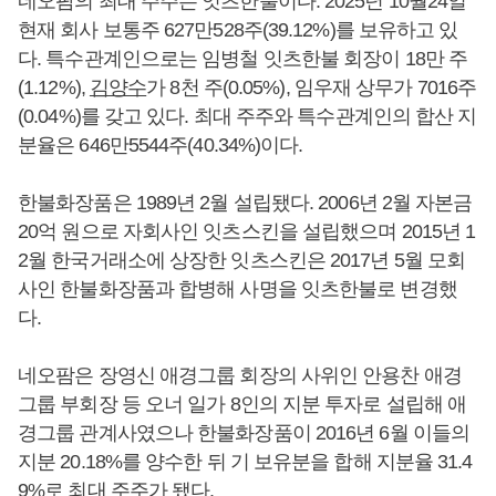
네오팜의 최대 주주는 잇츠한불이다. 2025년 10월24일
현재 회사 보통주 627만528주(39.12%)를 보유하고 있
다. 특수관계인으로는 임병철 잇츠한불 회장이 18만 주
(1.12%),
김양수
가 8천 주(0.05%), 임우재 상무가 7016주
(0.04%)를 갖고 있다. 최대 주주와 특수관계인의 합산 지
분율은 646만5544주(40.34%)이다.
한불화장품은 1989년 2월 설립됐다. 2006년 2월 자본금
20억 원으로 자회사인 잇츠스킨을 설립했으며 2015년 1
2월 한국거래소에 상장한 잇츠스킨은 2017년 5월 모회
사인 한불화장품과 합병해 사명을 잇츠한불로 변경했
다.
네오팜은 장영신 애경그룹 회장의 사위인 안용찬 애경
그룹 부회장 등 오너 일가 8인의 지분 투자로 설립해 애
경그룹 관계사였으나 한불화장품이 2016년 6월 이들의
지분 20.18%를 양수한 뒤 기 보유분을 합해 지분율 31.4
9%로 최대 주주가 됐다.