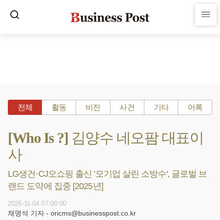
전체
활동
비전
사건
기타
어록
[Who Is ?] 김양수 네오팜 대표이
사
LG생건·CJ오쇼핑 출신 '모기업 살린 소방수', 글로벌 브
랜드 도약에 집중 [2025년]
2025-11-04 07:00:00
채명석 기자 - oricms@businesspost.co.kr