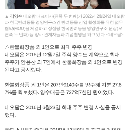
▲
김양수
네오팜 대표이사(왼쪽 두 번째)가 2022년 2월24일 네오팜
과 한국반려동물 영양연구소간 반려동물 산업 활성화를 위한 업무
협약(MOU)을 체결하고 정설령 한국반려동물 영양연구소 원장(오
른쪽 두 번째) 등 양사 관계자들과 기념촬영을 하고 있다. <네오팜>
△한불화장품 외 1인으로 최대 주주 변경
네오팜은 2015년 12월7일 주식 양수도 계약으로 최대
주주가 안용찬 외 7인에서 한불화장품 외 1인으로 변경
된다고 공시했다.
한불화장품 외 1인은 207만9140주를 양수해 지분 27.8
7%를 확보했다. 양수대금은 727억7천만 원이었다.
네오팜은 2016년 6월23일 최대 주주 변경 사실을 공시
했다.
한편, NH투자증권은 2015년 12월8일 애경그룹 계열인