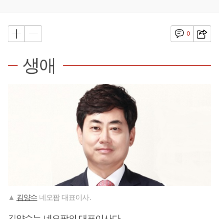
0
생애
▲
김양수
네오팜 대표이사.
김양수
는 네오팜의 대표이사다.