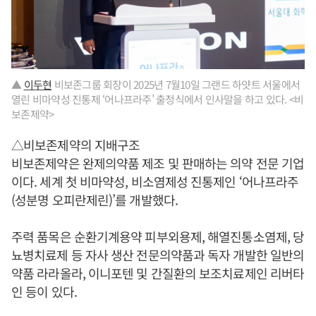
▲
이두현
비보존그룹 회장이 2025년 7월10일 그랜드 하얏트 서울에서
열린 비마약성 진통제 ‘어나프라주’ 출정식에서 인사말을 하고 있다. <비
보존제약>
△비보존제약의 지배구조
비보존제약은 완제의약품 제조 및 판매하는 의약 전문 기업
이다. 세계 첫 비마약성, 비소염제성 진통제인 ‘어나프라주
(성분명 오피란제린)’를 개발했다.
주력 품목은 순환기계용약 피부외용제, 해열진통소염제, 당
뇨병치료제 등 자사 생산 전문의약품과 독자 개발한 일반의
약품 라라올라, 이니포텐 및 간질환의 보조치료제인 리버타
인 등이 있다.