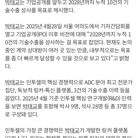
박태교
는 기업공개를 앞두고 2028년까지 누적 10건의 기
술수출 성사를 목표로 제시했다.
박태교
는 2025년 4월28일 서울 여의도에서 기자간담회를
열고 기업공개(IPO) 이후 비전에 대해 “2028년까지 누적 1
0건의 기술수출을 성사하는 걸 목표로 잡았다. 현재도 논의
중인 계약 상대방이 여러 곳 있는 만큼, 내부적으로는 목표
를 좀 더 빠르게 달성할 수 있을 것으로 보고 있다”고 밝혔
다.
박태교
는 인투셀의 핵심 경쟁력으로 ADC 분야 최고 전문가
집단, 독보적 링커-톡신 플랫폼, 3건의 기술수출 이력 등을
꼽았다. 2025년 4월 기준 인투셀 핵심 연구개발(R&D) 인력
을 보면
박태교
를 포함해 박사 9명, 석사 28명 등 총 37명으
로 구성돼 있다.
인투셀의 가장 큰 경쟁력은
박태교
가 개발한 링커 플랫폼
‘오파스’다. 링커는 항체를 붙이는 왼쪽 링커와 약물을 붙이