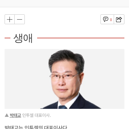
0
생애
▲
박태교
인투셀 대표이사.
박태교
는 인투셀의 대표이사다.