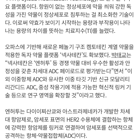
요 플랫폼이다. 항원이 없는 정상세포에 막을 씌워 강한 독
성을 가진 약물이 정상세포로 침투하는 걸 최소화한 기술이
다. 이로써 약효가 보이기 시작하는 용량과 부작용이 나타
나는 용량의 차이를 뜻하는 치료지수(TI)를 늘렸다.
오파스에 기반해 새로운 페놀기 구조 켐토테킨 계열 약물을
적용한 독자 약물 플랫폼 ‘넥사테칸’도 확보했다.
박태교
는
“넥사테칸은 ‘엔허투’ 등 경쟁 약물 대비 우수한 활성과 안
정성을 갖춘 차세대 ADC 페이로드로 평가받는다”면서 “이
외 이중항체 ADC와 유사한 이중 타깃 기반 신규 모달리티
리간디드 ADC, 중성 작용기에 적용 가능한 혁신적 링커 기
술 등으로 연구 영역을 확장할 것”이라고 했다.
엔허투는 다이이찌산쿄와 아스트라제네카가 개발한 차세
대 항암제로, 암세포 표면의 HER2 수용체에 결합하는 항체
에 강력한 항암제를 링커로 연결하여 암세포를 선택적으로
공격하는 항체-약물접합체(ADC)이다.