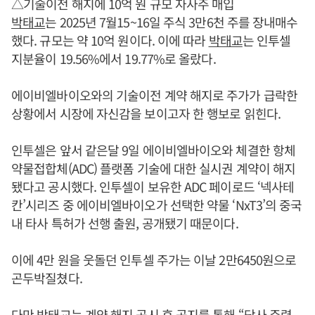
△기술이전 해지에 10억 원 규모 자사주 매입
박태교
는 2025년 7월15~16일 주식 3만6천 주를 장내매수
했다. 규모는 약 10억 원이다. 이에 따라
박태교
는 인투셀
지분율이 19.56%에서 19.77%로 올랐다.
에이비엘바이오와의 기술이전 계약 해지로 주가가 급락한
상황에서 시장에 자신감을 보이고자 한 행보로 읽힌다.
인투셀은 앞서 같은달 9일 에이비엘바이오와 체결한 항체
약물접합체(ADC) 플랫폼 기술에 대한 실시권 계약이 해지
됐다고 공시했다. 인투셀이 보유한 ADC 페이로드 ‘넥사테
칸’시리즈 중 에이비엘바이오가 선택한 약물 ‘NxT3’의 중국
내 타사 특허가 선행 출원, 공개됐기 때문이다.
이에 4만 원을 웃돌던 인투셀 주가는 이날 2만6450원으로
곤두박질쳤다.
다만
박태교
는 계약 해지 공시 후 공지를 통해 “당사 주력