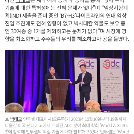
기술에 대한 특허성에는 전혀 문제가 없다”며 “임상시험계
획(IND) 제출을 준비 중인 ‘B7-H3’파이프라인의 연내 임상
진입 추진에도 전혀 영향이 없고 넥사테칸 약물도 보유 중
인 30여종 중 1개를 제외하고는 문제가 없다”며 시장에 영
향을 최소화하고 주주들의 우려를 해소하고자 공을 들였다.
▲
박태교
인투셀 대표이사(오른쪽)가 2023년 10월16일부터 19일까지
나흘간 미국 샌디에고에서 개최된 ADC 분야 최대 학회 'World ADC 202
3'에 참석해 인투셀의 핵심 기술에 대해 발표하고 있다. 인투셀은 'World