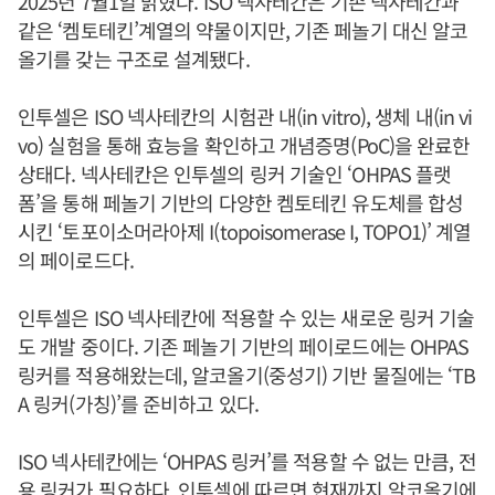
2025년 7월1일 밝혔다. ISO 넥사테칸은 기존 넥사테칸과
같은 ‘켐토테킨’계열의 약물이지만, 기존 페놀기 대신 알코
올기를 갖는 구조로 설계됐다.
인투셀은 ISO 넥사테칸의 시험관 내(in vitro), 생체 내(in vi
vo) 실험을 통해 효능을 확인하고 개념증명(PoC)을 완료한
상태다. 넥사테칸은 인투셀의 링커 기술인 ‘OHPAS 플랫
폼’을 통해 페놀기 기반의 다양한 켐토테킨 유도체를 합성
시킨 ‘토포이소머라아제 I(topoisomerase I, TOPO1)’ 계열
의 페이로드다.
인투셀은 ISO 넥사테칸에 적용할 수 있는 새로운 링커 기술
도 개발 중이다. 기존 페놀기 기반의 페이로드에는 OHPAS
링커를 적용해왔는데, 알코올기(중성기) 기반 물질에는 ‘TB
A 링커(가칭)’를 준비하고 있다.
ISO 넥사테칸에는 ‘OHPAS 링커’를 적용할 수 없는 만큼, 전
용 링커가 필요하다. 인투셀에 따르면 현재까지 알코올기에