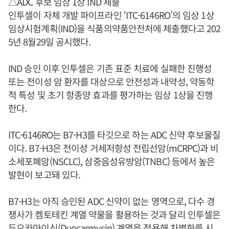
△ADC 후보 임상 1상 IND 제출
인투셀이 자체 개발 파이프라인 ‘ITC-6146RO’의 임상 1상
임상시험계획(IND)을 식품의약품안전처에 제출했다고 202
5년 8월29일 공시했다.
IND 승인 이후 인투셀은 기존 표준 치료에 실패한 진행성
또는 전이성 암 환자를 대상으로 안전성과 내약성, 약동학
적 특성 및 초기 항종양 효과를 평가하는 임상 1상을 진행
한다.
ITC-6146RO는 B7-H3를 타깃으로 하는 ADC 신약 후보물질
이다. B7-H3은 전이성 거세저항성 전립선암(mCRPC)과 비
소세포폐암(NSCLC), 삼중음성유방암(TNBC) 등에서 높은
발현이 보고돼 있다.
B7-H3는 아직 승인된 ADC 신약이 없는 영역으로, 다수 경
쟁사가 켐토테킨 계열 약물을 활용하는 것과 달리 인투셀은
듀오카마이신(Duocarmycin) 계열을 적용해 차별화를 시