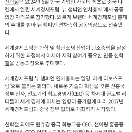
신학철
은 2024년 6월 한국 기업인 가운데 최초로 중국 다
롄에서 열린 세계경제포럼 ‘뉴 챔피언 연차총회’에서 공동
의장 자격으로 참가했다. 뵈르게 브렌데 세계경제포럼 총재
의 추대를 받아 뉴 챔피언 연차총회 공동의장으로 선출됐
다.
세계경제포럼은 화학 및 첨단소재 산업이 탄소중립을 달성
하기 위한 과정에서 아시아 지역 참여가 중요한 만큼
신학
철
을 공동의장으로 추대했다.
세계경제포럼 뉴 챔피언 연차총회는 일명 ‘하계 다보스포
럼’으로 불리는 회의다. 새로운 기술과 혁신을 갖춘 신흥국
정부 인사, 선도기업 최고경영자(CEO) 등 차세대 글로벌 리
더들이 세계 경제에 미치는 영향이 증가함에 따라 2007년
세계경제포럼과 중국 정부 협의로 개최하기 시작했다.
신학철
외에도 원슈강 중국 화능그룹 CEO, 챈이팅 홍콩증
권거래소 CEO, 아미나 모하메드 유엔(UN) 사무부총장 등