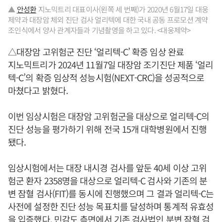
▲
안성환
지노믹트리 대표이사(왼쪽 세 번째)가 2020년 6월17일 대웅
제약과 대장암 체외 진단 검사 얼리텍에 대한 국내 공동 프로모션 계약
조인식에서 양사 관계자들과 기념촬영을 하고 있다. <대웅제약>
△대장암 고위험군 진단 ‘얼리텍-C’ 확증 임상 완료
지노믹트리가 2024년 11월7일 대장암 조기진단 제품 ‘얼리
텍-C’의 확증 임상적 성능시험(NEXT-CRC)을 성공적으로
마쳤다고 밝혔다.
이번 임상시험은 대장암 고위험군을 대상으로 얼리텍-C의
진단 성능을 평가하기 위해 전국 15개 대학병원에서 진행
됐다.
임상시험에서는 대장 내시경 검사를 앞둔 40세 이상 고위
험군 환자 2358명을 대상으로 얼리텍-C 검사와 기존의 분
변 잠혈 검사(FIT)를 동시에 진행했으며 그 결과 얼리텍-C는
사전에 설정한 진단 성능 목표치를 달성하며 통계적 유효성
을 입증했다. 민감도 측면에서 기존 검사법인 분변 잠혈 검