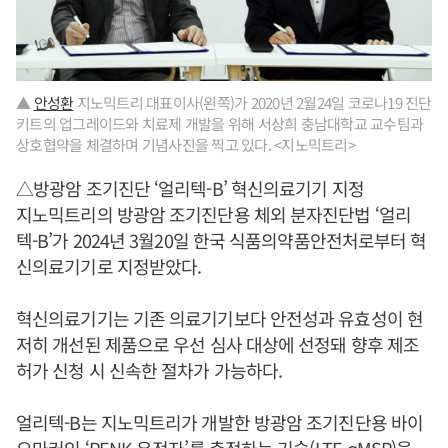
▲
안성환
지노믹트리 대표이사(왼쪽)가 2020년 2월24일 코로나19 진단
키트의 업그레이드와 치료제 개발을 위해 서상희 충남대학교 교수팀과
상호협약을 체결하며 기념사진을 찍고 있다. <지노믹트리>
△방광암 조기진단 ‘얼리텍-B’ 혁신의료기기 지정
지노믹트리의 방광암 조기진단용 체외 분자진단법 ‘얼리
텍-B’가 2024년 3월20일 한국 식품의약품안전처로부터 혁
신의료기기로 지정받았다.
혁신의료기기는 기존 의료기기보다 안전성과 유효성이 현
저히 개선된 제품으로 우선 심사 대상에 선정돼 향후 제조
허가 신청 시 신속한 절차가 가능하다.
얼리텍-B는 지노믹트리가 개발한 방광암 조기진단용 바이
오마커인 ‘PENK 유전자’를 측정하는 기술(LTE-qMSP)을