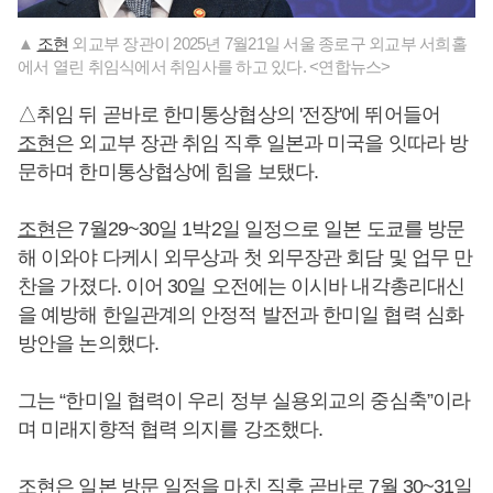
▲
조현
외교부 장관이 2025년 7월21일 서울 종로구 외교부 서희홀
에서 열린 취임식에서 취임사를 하고 있다. <연합뉴스>
△취임 뒤 곧바로 한미통상협상의 '전장'에 뛰어들어
조현
은 외교부 장관 취임 직후 일본과 미국을 잇따라 방
문하며 한미통상협상에 힘을 보탰다.
조현
은 7월29~30일 1박2일 일정으로 일본 도쿄를 방문
해 이와야 다케시 외무상과 첫 외무장관 회담 및 업무 만
찬을 가졌다. 이어 30일 오전에는 이시바 내각총리대신
을 예방해 한일관계의 안정적 발전과 한미일 협력 심화
방안을 논의했다.
그는 “한미일 협력이 우리 정부 실용외교의 중심축”이라
며 미래지향적 협력 의지를 강조했다.
조현
은 일본 방문 일정을 마친 직후 곧바로 7월 30~31일