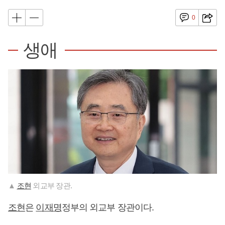
0
생애
▲
조현
외교부 장관.
조현
은
이재명
정부의 외교부 장관이다.