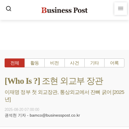
전체
활동
비전
사건
기타
어록
[Who Is ?] 조현 외교부 장관
이재명 정부 첫 외교장관, 통상외교에서 잔뼈 굵어 [2025
년]
2025-08-20 07:00:00
권석천 기자 - bamco@businesspost.co.kr