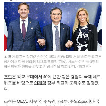
▲
조현
외교부 장관(가운데)이 2025년 8월12일 서울 종로구 외교부
청사에서 미국 공화당 리처드 맥코믹(왼쪽), 베스 반듀인 등 2명의
하원의원과 면담을 앞두고 기념사진을 찍고 있다. <외교부>
조현
은 외교 무대에서 40여 년간 쌓은 경험과 국제 네트
워크를 바탕으로
이재명
정부 외교의 조타수로 임명됐
다.
조현
은 OECD 사무국, 주유엔대표부, 주오스트리아·국