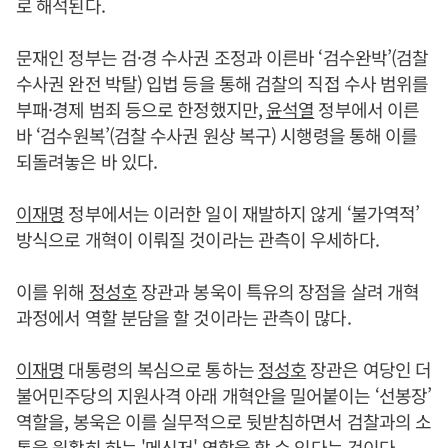
로 해석된다.
문재인 정부는 검·경 수사권 조정과 이른바 ‘검수완박’(검찰
수사권 완전 박탈) 입법 등을 통해 검찰의 직접 수사 범위를
부패·경제 범죄 등으로 한정했지만,
윤석열
정부에서 이른
바 ‘검수원복’(검찰 수사권 원상 복구) 시행령을 통해 이를
되돌려놓은 바 있다.
이재명
정부에서는 이러한 일이 재발하지 않게 ‘불가역적’
방식으로 개혁이 이뤄질 것이라는 관측이 우세하다.
이를 위해
정성호
장관과 봉욱이 특유의 장점을 살려 개혁
과정에서 역할 분담을 할 것이라는 관측이 많다.
이재명
대통령의 복심으로 통하는
정성호
장관은 여당인 더
불어민주당의 지원사격 아래 개혁안을 밀어붙이는 ‘선봉장’
역할을, 봉욱은 이를 실무적으로 뒷받침하면서 검찰과의 소
통을 원활히 하는 '메신저' 역할을 할 수 있다는 것이다.