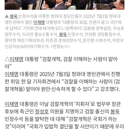
▲
봉욱
민정수석을 비롯한 청와대 참모진들이 2025년 7월3일 청와대
영빈관에서 열린
이재명
대통령의 ‘대통령의 30일, 언론이 묻고 국민에
게 답하다’ 기자회견에 배석해 있다. (왼쪽부터) 김용범 정책실장, 우상호
정무수석, 이규연 홍보소통수석,
봉욱
민정수석, 전성환 경청통합수석,
류덕현 재정기획보좌관, 하준경 경제성장수석, 문진영 사회수석, 하정우
인공지능(AI)미래기획수석. <연합뉴스>
△
이재명
대통령 “검찰개혁, 검찰 이해하는 사람이 맡아
야”
이재명
대통령은 2025년 7월3일 청와대 영빈관에서 진행
한 취임 한 달 기자회견에서 “검찰을 이해하는 사람이 (검
찰개혁을) 맡아야 원만·신속하게 할 수 있다”고 강조했다.
이재명
대통령은 이날 검찰개혁의 ‘지휘자’로 법무부 장관
후보에 측근인
정성호
의원을 지명하고 검찰 출신의
봉욱
민정수석 등을 발탁한 데 대해 “검찰개혁은 국회가 하는
것”이라며 “국회가 입법적 결단을 할 사안이기 때문에 우리