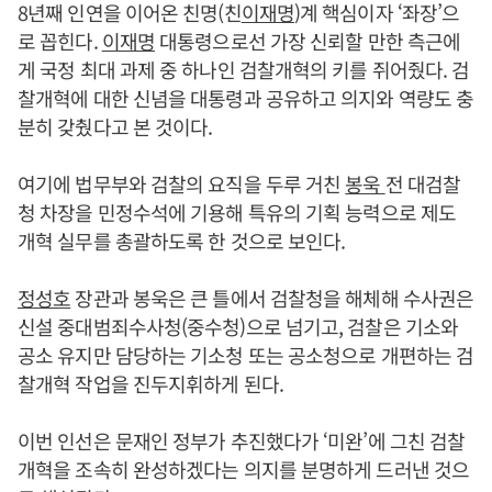
8년째 인연을 이어온 친명(친
이재명
)계 핵심이자 ‘좌장’으
로 꼽힌다.
이재명
대통령으로선 가장 신뢰할 만한 측근에
게 국정 최대 과제 중 하나인 검찰개혁의 키를 쥐어줬다. 검
찰개혁에 대한 신념을 대통령과 공유하고 의지와 역량도 충
분히 갖췄다고 본 것이다.
여기에 법무부와 검찰의 요직을 두루 거친
봉욱
전 대검찰
청 차장을 민정수석에 기용해 특유의 기획 능력으로 제도
개혁 실무를 총괄하도록 한 것으로 보인다.
정성호
장관과 봉욱은 큰 틀에서 검찰청을 해체해 수사권은
신설 중대범죄수사청(중수청)으로 넘기고, 검찰은 기소와
공소 유지만 담당하는 기소청 또는 공소청으로 개편하는 검
찰개혁 작업을 진두지휘하게 된다.
이번 인선은 문재인 정부가 추진했다가 ‘미완’에 그친 검찰
개혁을 조속히 완성하겠다는 의지를 분명하게 드러낸 것으