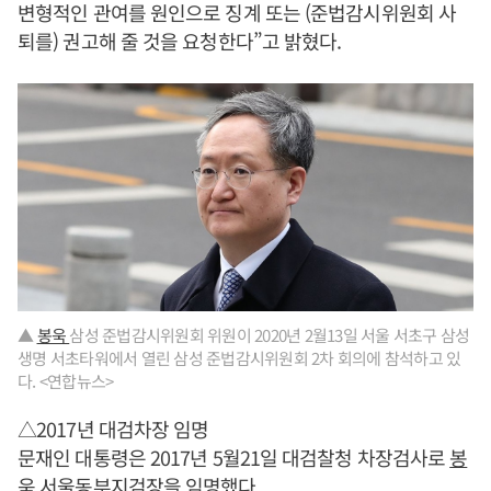
변형적인 관여를 원인으로 징계 또는 (준법감시위원회 사
퇴를) 권고해 줄 것을 요청한다”고 밝혔다.
▲
봉욱
삼성 준법감시위원회 위원이 2020년 2월13일 서울 서초구 삼성
생명 서초타워에서 열린 삼성 준법감시위원회 2차 회의에 참석하고 있
다. <연합뉴스>
△2017년 대검차장 임명
문재인 대통령은 2017년 5월21일 대검찰청 차장검사로
봉
욱
서울동부지검장을 임명했다.