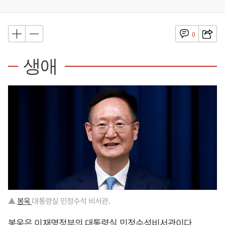
0
생애
▲
봉욱
대통령실 민정수석 비서관.
봉욱은
이재명
정부의 대통령실 민정수석비서관이다.