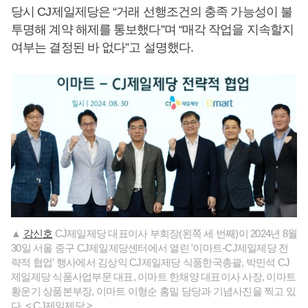
당시 CJ제일제당은 “거래 선행조건의 충족 가능성이 불
투명해 계약 해제를 통보했다”며 “매각 작업을 지속할지
여부는 결정된 바 없다”고 설명했다.
▲
강신호
CJ제일제당 대표이사 부회장(왼쪽 세 번째)이 2024년 8월
30일 서울 중구 CJ제일제당센터에서 열린 '이마트-CJ제일제당 전
략적 협업' 행사에서 김상익 CJ제일제당 식품한국총괄, 박민석 CJ
제일제당 식품사업부문 대표, 이마트 한채양 대표이사 사장, 이마트
황운기 상품본부장, 이마트 이형순 홈밀 담당과 기념사진을 찍고 있
다. < CJ제일제당 >