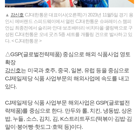
▲
강신호
CJ대한통운 대표이사(오른쪽)가 2023년 11월5일 경기 용
인시 에버랜드 스피드웨이에서 열린 CJ대한통운 슈퍼레이스 챔피
언십 최종전에서 슬리퍼·안대·보조배터리·비치타올·쿨링백으로 구
성된 CJ대한통운 오네 굿즈 5종 세트를 개틀링 건으로 발사하고 있
다. < CJ대한통운 >
△GSP(글로벌전략제품) 중심으로 해외 식품사업 영토
확장
강신호
는 미국과 호주, 중국, 일본, 유럽 등을 중심으로
CJ제일제당 식품 사업부문의 해외사업에 속도를 내고
있다.
CJ제일제당 식품 사업부문 해외사업은 GSP(글로벌전
략제품)를 중심으로 한다. 만두와 롤, 치킨, 냉동밥, 상온
밥, 누들, 소스, 김치, 김, K스트리트푸드(떡볶이·김밥·김
말이·붕어빵·핫도그·호떡 등)이다.