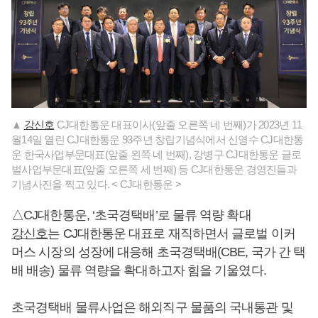
▲
강신호
CJ대한통운 대표이사(앞줄 오른쪽 네 번째)가 2023년 11
월14일 열린 CJ대한통운 93주년 창립기념식에서 신영수 CJ대한통
운 한국사업부문대표(앞줄 왼쪽 네 번째), 강병구 CJ대한통운 글로
벌사업부문대표(앞줄 오른쪽 세 번째) 등 CJ대한통운 경영진들과
기념사진을 찍고 있다. < CJ대한통운 >
△CJ대한통운, ‘초국경택배’로 물류 역량 확대
강신호
는 CJ대한통운 대표로 재직하면서 글로벌 이커
머스 시장의 성장에 대응해 초국경택배(CBE, 국가 간 택
배 배송) 물류 역량을 확대하고자 힘을 기울였다.
초국경택배 물류사업은 해외직구 물품의 국내통관 및