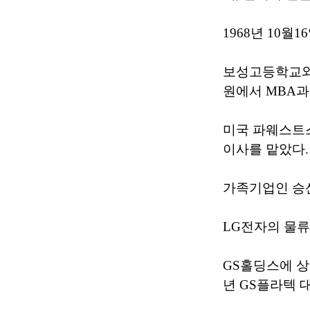
1968년 10월
보성고등학교와
원에서 MBA과
미국 파웨스트스틸
이사를 맡았다.
가족기업인 승산
LG전자의 물류
GS홀딩스에 상
년 GS플라텍 