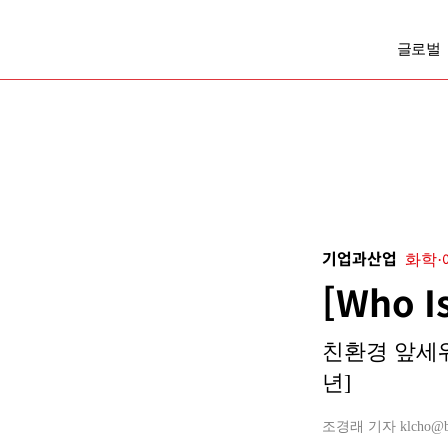
글로벌
기업과산업
화학·
[Who 
친환경 앞세워
년]
조경래 기자 klcho@busi