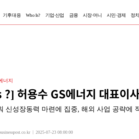
기후대응
Who Is?
기업·산업
금융
시장·머니
시민·경제
정치
에너지
Is ?] 허용수 GS에너지 대표이
 신성장동력 마련에 집중, 해외 사업 공략에 적극
nesspost.co.kr
2025-07-23 08:00:00