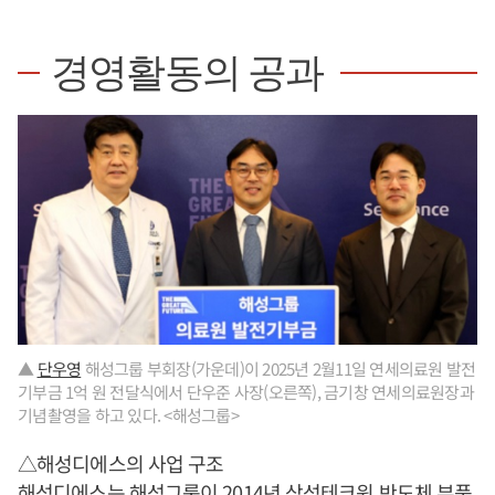
경영활동의 공과
▲
단우영
해성그룹 부회장(가운데)이 2025년 2월11일 연세의료원 발전
기부금 1억 원 전달식에서 단우준 사장(오른쪽), 금기창 연세의료원장과
기념촬영을 하고 있다. <해성그룹>
△해성디에스의 사업 구조
해성디에스는 해성그룹이 2014년 삼성테크윈 반도체 부품