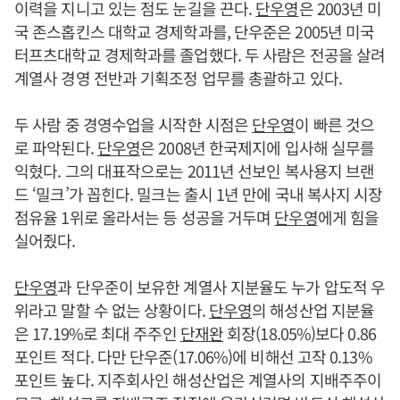
이력을 지니고 있는 점도 눈길을 끈다.
단우영
은 2003년 미
국 존스홉킨스 대학교 경제학과를, 단우준은 2005년 미국
터프츠대학교 경제학과를 졸업했다. 두 사람은 전공을 살려
계열사 경영 전반과 기획조정 업무를 총괄하고 있다.
두 사람 중 경영수업을 시작한 시점은
단우영
이 빠른 것으
로 파악된다.
단우영
은 2008년 한국제지에 입사해 실무를
익혔다. 그의 대표작으로는 2011년 선보인 복사용지 브랜
드 ‘밀크’가 꼽힌다. 밀크는 출시 1년 만에 국내 복사지 시장
점유율 1위로 올라서는 등 성공을 거두며
단우영
에게 힘을
실어줬다.
단우영
과 단우준이 보유한 계열사 지분율도 누가 압도적 우
위라고 말할 수 없는 상황이다.
단우영
의 해성산업 지분율
은 17.19%로 최대 주주인
단재완
회장(18.05%)보다 0.86
포인트 적다. 다만 단우준(17.06%)에 비해선 고작 0.13%
포인트 높다. 지주회사인 해성산업은 계열사의 지배주주이