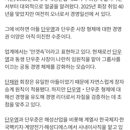
서부터 대외적으로 얼굴을 알려왔다. 2025년 회장 취임 40
년을 맞았지만 여전히 오너로서 경영일선에 서 있다.
그에 비하면 아들
단우영
과 단우준 사장 형제에 대한 경영
권 이양은 아직 미진한 수준이다.
업계에서는 ‘안갯속’이라고 표현하고 있다. 현재로선
단우
영
과 동생 단우준 사장이 나란히 임원직을 맡아 그룹사를
이끄는 공동 경영 체제를 강화하는 모습이다.
단재완
회장은 유일한 아들이었기 때문에 자연스럽게 장자
승계 원칙이 적용됐다. 하지만
단우영
‧단우준 형제에 대
해선 경쟁을 유도해 경영 리더로서 자질을 검증하는 데 초
점을 맞추고 있다.
단우영
과 단우준은 해성산업을 비롯해 계열사 한국제지·한
국팩키지·계양전기·해성디에스에서 사내이사직을 맡고 있