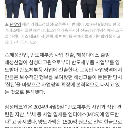
▲
단우영
해성 기획조정실장(오른쪽 세 번째)이 2016년 6월24일 한국
거래소에서 열린 해성디에스의 유가증권시장 신규상장기념식에서 조돈
엽 해성디에스 대표이사(왼쪽 세 번째) 등 관계자들과 기념촬영을 하고
있다. <한국거래소>
△해성산업, 반도체부품 사업 진출, 해성디에스 출범
해성산업이 삼성테크윈으로부터 반도체부품 사업부를 양
도받아 반도체부품 사업에 진출한다. 그동안 사업영역에서
만큼은 보수적인 행보를 보여왔던 해성그룹이 든든한 당시
‘실탄’을 바탕으로 사업영역 확장에 본격적으로 나서고 있
는 것으로 분석됐다.
삼성테크윈은 2024년 4월9일 “반도체부품 사업과 직접 관
련된 자산, 부채 등 사업 일체를 엠디에스(MDS)에 양도한
다”고 공시했다. 양도가액은 1500억 원으로 전액 현금으로