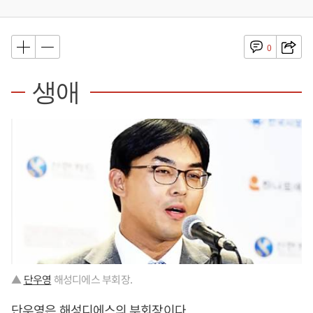
0
생애
▲
단우영
해성디에스 부회장.
단우영
은 해성디에스의 부회장이다.