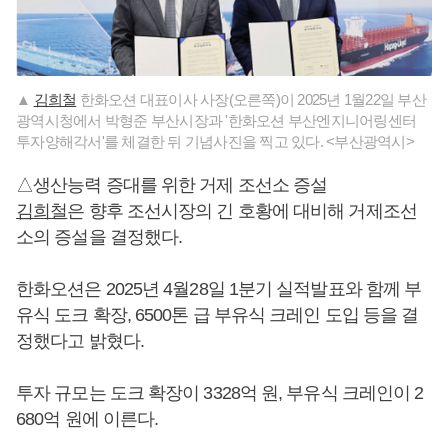
▲
김희철
한화오션 대표이사 사장(오른쪽)이 2025년 1월22일 부산
광역시청에서 박형준 부산시장과 '한화오션 부산엔지니어링센터
투자양해각서'를 체결한 뒤 기념사진을 찍고 있다. <부산광역시>
△생산능력 증대를 위한 거제 조선소 증설
김희철
은 향후 조선시장의 긴 호황에 대비해 거제조선
소의 증설을 결정했다.
한화오션은 2025년 4월28일 1분기 실적발표와 함께 부
유식 도크 확장, 6500톤 급 부유식 크레인 도입 등을 결
정했다고 밝혔다.
투자 규모는 도크 확장이 3328억 원, 부유식 크레인이 2
680억 원에 이른다.