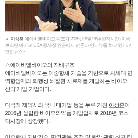
▲
이상훈
에이비엘바이오 대표가 2025년 6월19일(현지시간) 미국
보스턴 바이오 USA 행사장 인근에서 언론과 인터뷰를 하고 있다. <
연합뉴스>
△에이비엘바이오의 지배구조
에이비엘바이오는 이중항체 기술을 기반으로 차세대 면
역항암제와 퇴행성 뇌질환 치료제를 개발하는 바이오
신약 개발 기업이다.
다국적 제약사와 국내 대기업 등을 두루 거친
이상훈
이
2016년 설립한 바이오의약품 개발업체로 2018년 코스
닥시장에 상장했다.
이중항체 기반기술, 면역관문 조절 및 항암 관련 신규 타