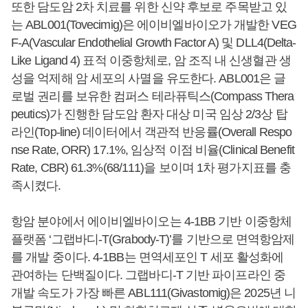
또한 담도암 2차 치료를 위한 신약 후보로 주목받고 있
는 ABL001(Tovecimig)은 에이비엘바이오가 개발한 VEG
F-A(Vascular Endothelial Growth Factor A) 및 DLL4(Delta-
Like Ligand 4) 표적 이중항체로, 암 조직 내 신생혈관 생
성을 억제해 암 세포의 사멸을 유도한다. ABL001은 글
로벌 권리를 보유한 컴퍼스 테라퓨틱스(Compass Thera
peutics)가 진행한 담도암 환자 대상 미국 임상 2/3상 탑
라인(Top-line) 데이터에서 객관적 반응률(Overall Respo
nse Rate, ORR) 17.1%, 임상적 이점 비율(Clinical Benefit
Rate, CBR) 61.3%(68/111)을 보이며 1차 평가지표를 충
족시켰다.
항암 분야에서 에이비엘바이오는 4-1BB 기반 이중항체
플랫폼 ‘그랩바디-T(Grabody-T)’를 기반으로 면역항암제
를 개발 중이다. 4-1BB는 면역세포인 T 세포 활성화에
관여하는 단백질이다. 그랩바디-T 기반 파이프라인 중
개발 속도가 가장 빠른 ABL111(Givastomig)은 2025년 니