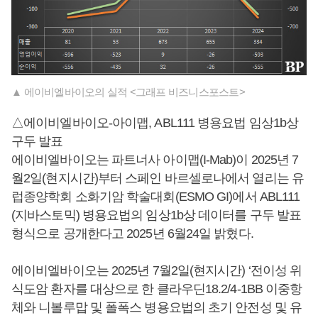
▲ 에이비엘바이오의 실적 <그래프 비즈니스포스트>
△에이비엘바이오-아이맵, ABL111 병용요법 임상1b상
구두 발표
에이비엘바이오는 파트너사 아이맵(I-Mab)이 2025년 7
월2일(현지시간)부터 스페인 바르셀로나에서 열리는 유
럽종양학회 소화기암 학술대회(ESMO GI)에서 ABL111
(지바스토믹) 병용요법의 임상1b상 데이터를 구두 발표
형식으로 공개한다고 2025년 6월24일 밝혔다.
에이비엘바이오는 2025년 7월2일(현지시간) ‘전이성 위
식도암 환자를 대상으로 한 클라우딘18.2/4-1BB 이중항
체와 니볼루맙 및 폴폭스 병용요법의 초기 안전성 및 유