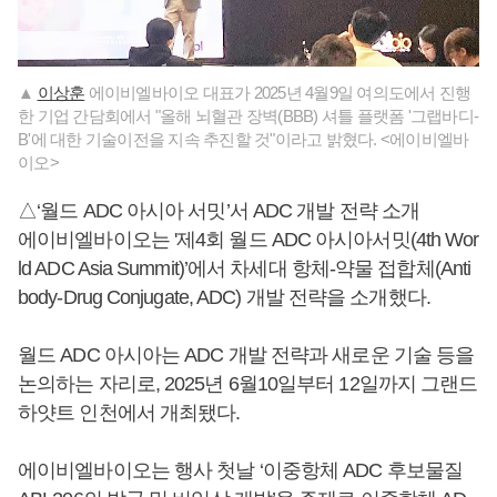
▲
이상훈
에이비엘바이오 대표가 2025년 4월9일 여의도에서 진행
한 기업 간담회에서 "올해 뇌혈관 장벽(BBB) 셔틀 플랫폼 '그랩바디-
B'에 대한 기술이전을 지속 추진할 것"이라고 밝혔다. <에이비엘바
이오>
△‘월드 ADC 아시아 서밋’서 ADC 개발 전략 소개
에이비엘바이오는 '제4회 월드 ADC 아시아서밋(4th Wor
ld ADC Asia Summit)’에서 차세대 항체-약물 접합체(Anti
body-Drug Conjugate, ADC) 개발 전략을 소개했다.
월드 ADC 아시아는 ADC 개발 전략과 새로운 기술 등을
논의하는 자리로, 2025년 6월10일부터 12일까지 그랜드
하얏트 인천에서 개최됐다.
에이비엘바이오는 행사 첫날 ‘이중항체 ADC 후보물질