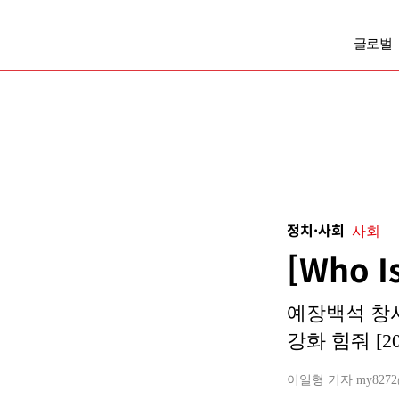
글로벌
정치·사회
사회
[Who 
예장백석 창시
강화 힘줘 [20
이일형 기자 my8272@bu