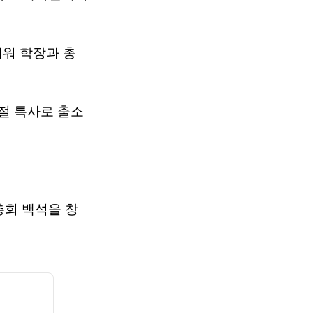
워 학장과 총
복절 특사로 출소
회 백석을 창