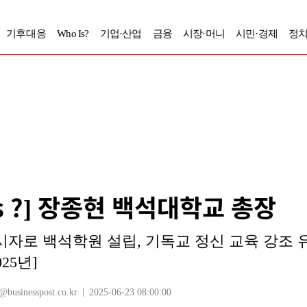
기후대응
Who Is?
기업·산업
금융
시장·머니
시민·경제
정치
Is ?] 장종현 백석대학교 총장
자로 백석학원 설립, 기독교 정신 교육 강조 
25년]
sinesspost.co.kr
2025-06-23 08:00:00