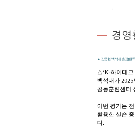
경영
▲ 장종현 백석대 총장(왼쪽
△‘K-하이테크
백석대가 202
공동훈련센터 
이번 평가는 전
활용한 실습 중
다.