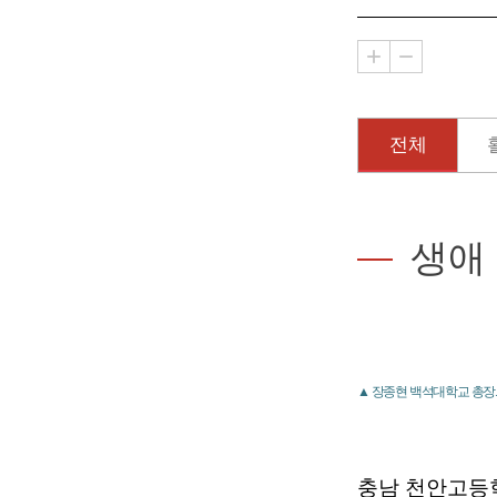
전체
생애
▲ 장종현 백석대학교 총장
충남 천안고등