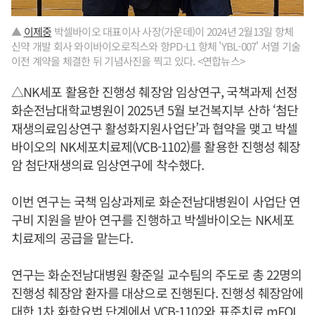
▲
이제중
박셀바이오 대표이사 사장(가운데)이 2024년 2월13일 항체
신약 개발 회사 와이바이오로직스와 항PD-L1 항체 'YBL-007' 서열 기술
이전 계약을 체결한 뒤 기념사진을 찍고 있다. <연합뉴스>
△NK세포 활용한 진행성 췌장암 임상연구, 국책과제 선정
화순전남대학교병원이 2025년 5월 보건복지부 산하 ‘첨단
재생의료임상연구 활성화지원사업단’과 협약을 맺고 박셀
바이오의 NK세포치료제(VCB-1102)를 활용한 진행성 췌장
암 첨단재생의료 임상연구에 착수했다.
이번 연구는 국책 임상과제로 화순전남대병원이 사업단 연
구비 지원을 받아 연구를 진행하고 박셀바이오는 NK세포
치료제의 공급을 맡는다.
연구는 화순전남대병원 황준일 교수팀의 주도로 총 22명의
진행성 췌장암 환자를 대상으로 진행된다. 진행성 췌장암에
대한 1차 화학요법 단계에서 VCB-1102와 표준치료 mFOL