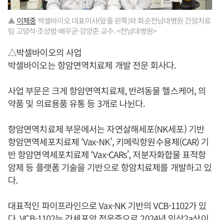
▲
이제중
박셀바이오 대표이사(앞줄 왼쪽)와 화순전남대병원 간암치료
팀 고양석·조성범·배우균·강양준 교수. <전남대병원>
△박셀바이오의 사업
박셀바이오는 항암면역치료제 개발 전문 회사다.
사업 부문은 크게 항암면역치료제, 반려동물 헬스케어, 의
약품 및 의료용품 유통 등 3개로 나뉜다.
항암면역치료제 부문에서는 자연살해세포(NK세포) 기반
항암면역세포치료제 ‘Vax-NK’, 키메릭항원수용체(CAR) 기
반 항암면역세포치료제 ‘Vax-CARs’, 저분자화합물 표적항
암제 등 플랫폼 기술을 기반으로 항암치료제를 개발하고 있
다.
대표적인 파이프라인으로 Vax-NK 기반의 VCB-1102가 있
다. VCB-1102는 간세포암 적응증으로 2024년 임상2a상이