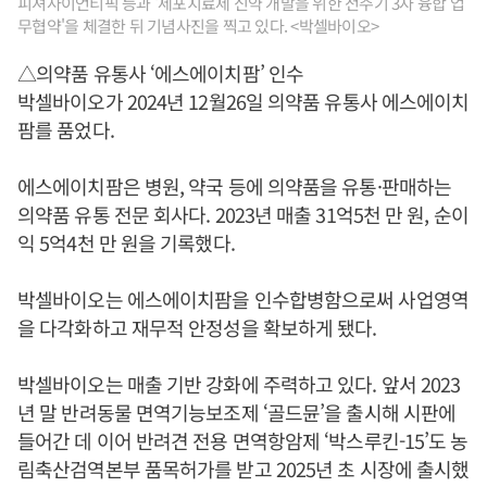
피셔사이언티픽 등과 '세포치료제 신약 개발을 위한 전주기 3자 융합 업
무협약'을 체결한 뒤 기념사진을 찍고 있다. <박셀바이오>
△의약품 유통사 ‘에스에이치팜’ 인수
박셀바이오가 2024년 12월26일 의약품 유통사 에스에이치
팜를 품었다.
에스에이치팜은 병원, 약국 등에 의약품을 유통·판매하는
의약품 유통 전문 회사다. 2023년 매출 31억5천 만 원, 순이
익 5억4천 만 원을 기록했다.
박셀바이오는 에스에이치팜을 인수합병함으로써 사업영역
을 다각화하고 재무적 안정성을 확보하게 됐다.
박셀바이오는 매출 기반 강화에 주력하고 있다. 앞서 2023
년 말 반려동물 면역기능보조제 ‘골드뮨’을 출시해 시판에
들어간 데 이어 반려견 전용 면역항암제 ‘박스루킨-15’도 농
림축산검역본부 품목허가를 받고 2025년 초 시장에 출시했