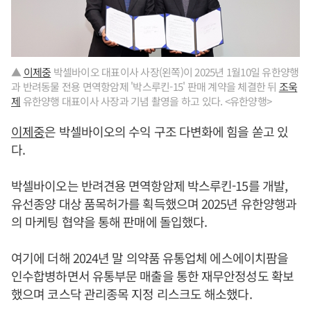
▲
이제중
박셀바이오 대표이사 사장(왼쪽)이 2025년 1월10일 유한양행
과 반려동물 전용 면역항암제 '박스루킨-15' 판매 계약을 체결한 뒤
조욱
제
유한양행 대표이사 사장과 기념 촬영을 하고 있다. <유한양행>
이제중
은 박셀바이오의 수익 구조 다변화에 힘을 쏟고 있
다.
박셀바이오는 반려견용 면역항암제 박스루킨-15를 개발,
유선종양 대상 품목허가를 획득했으며 2025년 유한양행과
의 마케팅 협약을 통해 판매에 돌입했다.
여기에 더해 2024년 말 의약품 유통업체 에스에이치팜을
인수합병하면서 유통부문 매출을 통한 재무안정성도 확보
했으며 코스닥 관리종목 지정 리스크도 해소했다.