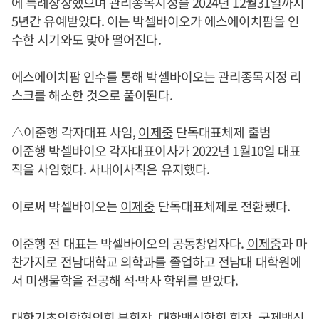
에 특례상장했으며 관리종목지정을 2024년 12월31일까지
5년간 유예받았다. 이는 박셀바이오가 에스에이치팜을 인
수한 시기와도 맞아 떨어진다.
에스에이치팜 인수를 통해 박셀바이오는 관리종목지정 리
스크를 해소한 것으로 풀이된다.
△이준행 각자대표 사임,
이제중
단독대표체제 출범
이준행 박셀바이오 각자대표이사가 2022년 1월10일 대표
직을 사임했다. 사내이사직은 유지했다.
이로써 박셀바이오는
이제중
단독대표체제로 전환됐다.
이준행 전 대표는 박셀바이오의 공동창업자다.
이제중
과 마
찬가지로 전남대학교 의학과를 졸업하고 전남대 대학원에
서 미생물학을 전공해 석·박사 학위를 받았다.
대한기초의학협의회 부회장, 대한백신학회 회장, 국제백신