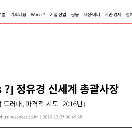
로벌
기후대응
Who Is?
기업·산업
금융
시장·머니
시민·경제
정
Is ?] 정유경 신세계 총괄사장
드러내, 파격적 시도 [2016년]
usinesspost.co.kr
2016-12-27 08:49:28