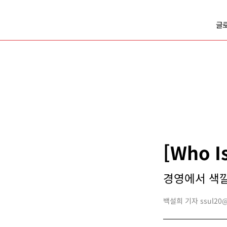
글
[Who 
경영에서 색깔 
백설희 기자 ssul20@b