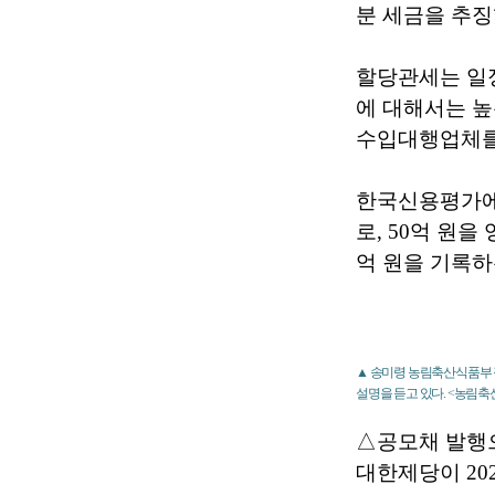
분 세금을 추징
할당관세는 일정
에 대해서는 높
수입대행업체를 
한국신용평가에 
로, 50억 원
억 원을 기록하
▲ 송미령 농림축산식품부 장
설명을 듣고 있다. <농림
△공모채 발행으
대한제당이 202