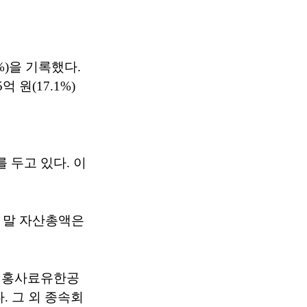
%)을 기록했다.
억 원(17.1%)
를 두고 있다. 이
년 말 자산총액은
채홍사료유한공
. 그 외 종속회