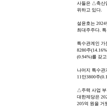
사들은 △축산
위하고 있다.
설윤호는 2024
최대주주다. 특
특수관계인 가운
8280주(14.1
(0.94%)를 갖
나머지 특수관계
11만3800주(0
△주력 사업 부
대한제당은 202
205억 원을 거