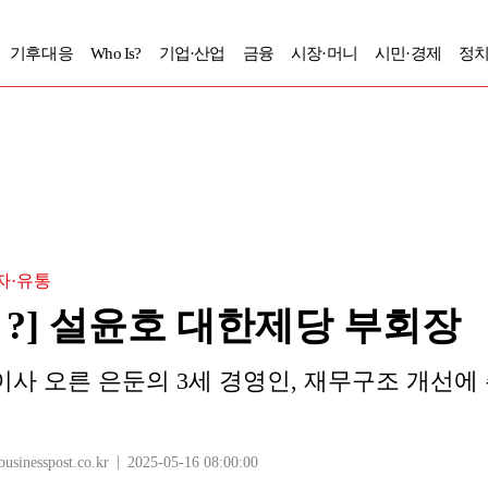
기후대응
Who Is?
기업·산업
금융
시장·머니
시민·경제
정치
자·유통
Is ?] 설윤호 대한제당 부회장
이사 오른 은둔의 3세 경영인, 재무구조 개선에 주
nesspost.co.kr
2025-05-16 08:00:00