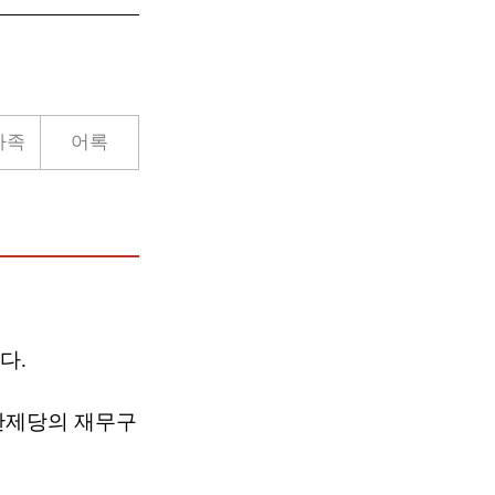
가족
어록
다.
한제당의 재무구