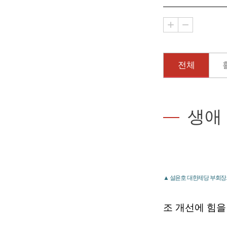
전체
생애
▲ 설윤호 대한제당 부회장
조 개선에 힘을