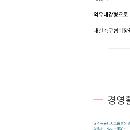
외유내강형으로 
대한축구협회장을 
경영
▲ 정몽규 HDC그룹 회장(
영을 하고 있다. < HDC >