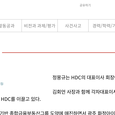
공유하기
활동공과
비전과 과제/평가
사건사고
경력/학력/
정몽규는 HDC의 대표이사 회장
장.
김회언 사장과 함께 각자대표이사
HDC를 이끌고 있다.
기반 종합금융부동산그룹 도약에 매진하면서 광주 화정아이