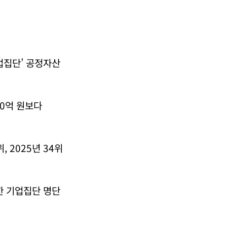
업집단’ 공정자산
00억 원보다
, 2025년 34위
한 기업집단 명단