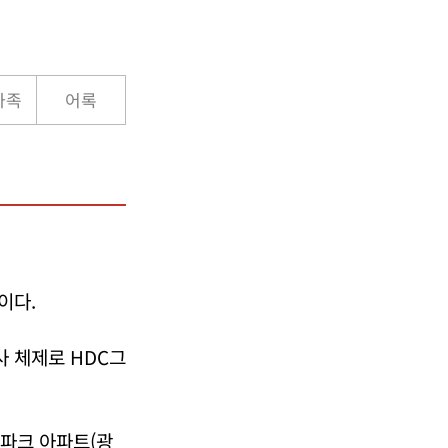
가족
어록
이다.
 체제로 HDC그
파크 아파트(광