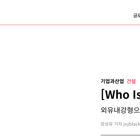
글
기업과산업
건설
[Who 
외유내강형으로
장상유 기자 jsyblack@