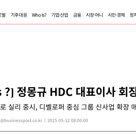
로벌
기후대응
Who Is?
기업·산업
금융
시장·머니
시민·경제
정
Is ?] 정몽규 HDC 대표이사 회
 실리 중시, 디벨로퍼 중심 그룹 신사업 확장 매진
businesspost.co.kr
2025-05-12 08:00:00