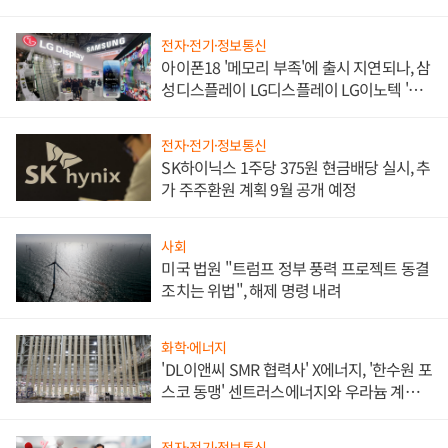
쌍끌이'로 내수 방어
전자·전기·정보통신
아이폰18 '메모리 부족'에 출시 지연되나, 삼
성디스플레이 LG디스플레이 LG이노텍 '탈
애플' 수익 다각화 속도
전자·전기·정보통신
SK하이닉스 1주당 375원 현금배당 실시, 추
가 주주환원 계획 9월 공개 예정
사회
미국 법원 "트럼프 정부 풍력 프로젝트 동결
조치는 위법", 해제 명령 내려
화학·에너지
'DL이앤씨 SMR 협력사' X에너지, '한수원 포
스코 동맹' 센트러스에너지와 우라늄 계약
체결
전자·전기·정보통신