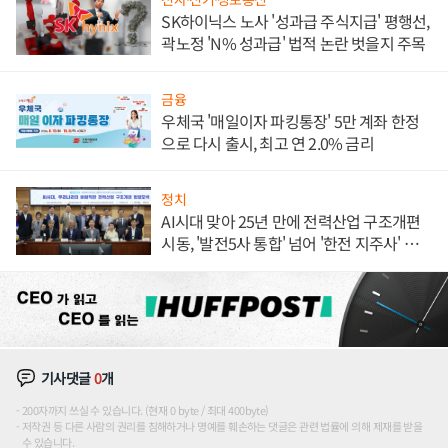
SK하이닉스 노사 '성과급 주식지급' 평행선,
곽노정 'N% 성과급' 법적 논란 벗을지 주목
금융
우체국 '매일이자 파킹통장' 5만 계좌 한정
으로 다시 출시, 최고 연 2.0% 금리
정치
AI시대 맞아 25년 만에 전력산업 구조개편
시동, '발전5사 통합' 넘어 '한전 지주사' 재편
론도
기사댓글
0
개
200자까지 쓰실 수 있습니다. (현재 0 byte / 최대 400byte)
저작권 등 다른 사람의 권리를 침해하거나 명예를 훼손하는 댓글은 관련 법률에 의해 제재를 받을
수 있습니다.