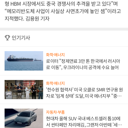
형 HBM 시장에서도 중국 경쟁사의 추격을 받고 있다”며
“메모리반도체 사업이 사실상 사면초가에 놓인 셈”이라고
지적했다. 김용원 기자
인기기사
화학·에너지
로이터 "정제연료 3만 톤 한국에서 러시아
로 이동", 우크라이나의 공격에 수요 늘어
화학·에너지
'한수원 협력사' 미국 오클로 SMR 연구용 원
자로 '임계 상태' 도달, 미국 에너지부 "중요
한 이정표"
자동차·부품
현대차 올해 SUV 국내 베스트셀러 톱10에
서 싼타페만 자리매김, 그랜저·아반떼 '세단