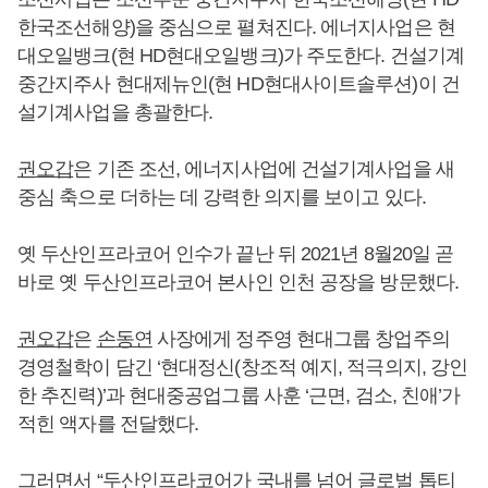
한국조선해양)을 중심으로 펼쳐진다. 에너지사업은 현
대오일뱅크(현 HD현대오일뱅크)가 주도한다. 건설기계
중간지주사 현대제뉴인(현 HD현대사이트솔루션)이 건
설기계사업을 총괄한다.
권오갑
은 기존 조선, 에너지사업에 건설기계사업을 새
중심 축으로 더하는 데 강력한 의지를 보이고 있다.
옛 두산인프라코어 인수가 끝난 뒤 2021년 8월20일 곧
바로 옛 두산인프라코어 본사인 인천 공장을 방문했다.
권오갑
은
손동연
사장에게 정주영 현대그룹 창업주의
경영철학이 담긴 ‘현대정신(창조적 예지, 적극의지, 강인
한 추진력)’과 현대중공업그룹 사훈 ‘근면, 검소, 친애’가
적힌 액자를 전달했다.
그러면서 “두산인프라코어가 국내를 넘어 글로벌 톱티