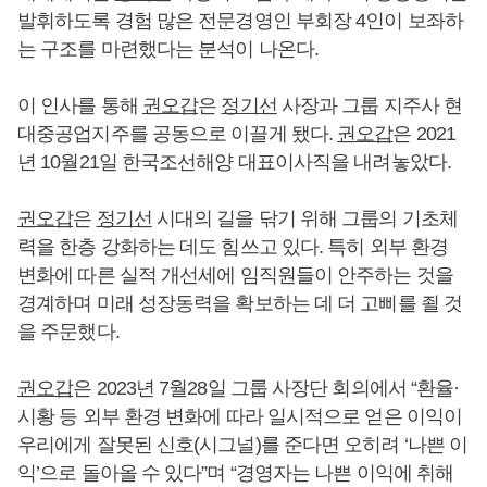
발휘하도록 경험 많은 전문경영인 부회장 4인이 보좌하
는 구조를 마련했다는 분석이 나온다.
이 인사를 통해
권오갑
은
정기선
사장과 그룹 지주사 현
대중공업지주를 공동으로 이끌게 됐다.
권오갑
은 2021
년 10월21일 한국조선해양 대표이사직을 내려놓았다.
권오갑
은
정기선
시대의 길을 닦기 위해 그룹의 기초체
력을 한층 강화하는 데도 힘쓰고 있다. 특히 외부 환경
변화에 따른 실적 개선세에 임직원들이 안주하는 것을
경계하며 미래 성장동력을 확보하는 데 더 고삐를 죌 것
을 주문했다.
권오갑
은 2023년 7월28일 그룹 사장단 회의에서 “환율·
시황 등 외부 환경 변화에 따라 일시적으로 얻은 이익이
우리에게 잘못된 신호(시그널)를 준다면 오히려 ‘나쁜 이
익’으로 돌아올 수 있다”며 “경영자는 나쁜 이익에 취해