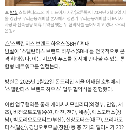
▲
방실
스텔란티스코리아 대표이사 사장(오른쪽)이 2024년 3월12일 서
울 강남구 우리금융캐피탈 본사에서 정연기 우리금융캐피탈 대표이사
사장과 전속금융 제휴 계약을 맺은 뒤 협약서를 들어보이고 있다. <우리
은행>
△‘스텔란티스 브랜드 하우스(SBH)’ 확대
방실
이 ‘스텔란티스 브랜드 하우스(SBH)’를 전국적으로 본
격 확대했다. 이는 지프와 푸조를 동시에 만나볼 수 있는 통
합형 네트워크를 일컫는다.
방실
은 2025년 1월22일 몬드리안 서울 이태원 호텔에서
'스텔란티스 브랜드 하우스' 업무 협약식을 진행했다.
이번 업무협약을 통해 케이씨씨모빌리티(의정부, 안양, 서
초), 비전오토모빌(수원, 대전, 천안, 세종), 렉스모터스(강
남), 빅토리오토모티브(부산), 신창모터스(대구), 프리마모
터스(일산), 경남오토모빌(창원) 등 총 7개의 딜러사가 202