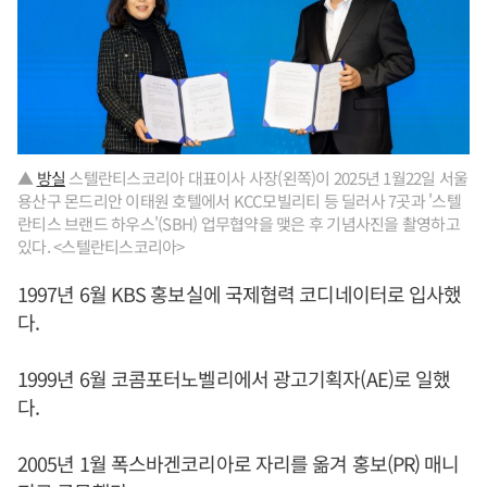
▲
방실
스텔란티스코리아 대표이사 사장(왼쪽)이 2025년 1월22일 서울
용산구 몬드리안 이태원 호텔에서 KCC모빌리티 등 딜러사 7곳과 '스텔
란티스 브랜드 하우스'(SBH) 업무협약을 맺은 후 기념사진을 촬영하고
있다. <스텔란티스코리아>
1997년 6월 KBS 홍보실에 국제협력 코디네이터로 입사했
다.
1999년 6월 코콤포터노벨리에서 광고기획자(AE)로 일했
다.
2005년 1월 폭스바겐코리아로 자리를 옮겨 홍보(PR) 매니