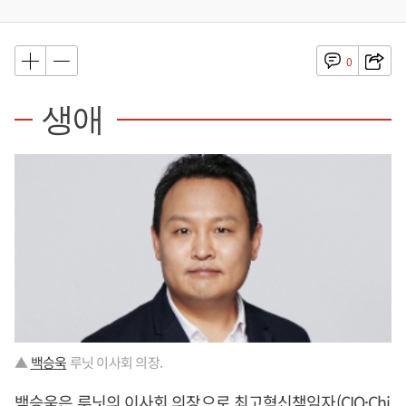
0
생애
▲
백승욱
루닛 이사회 의장.
백승욱
은 루닛의 이사회 의장으로 최고혁신책임자(CIO·Chi