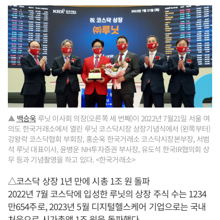
▲
백승욱
루닛 이사회 의장(오른쪽 세 번째)이 2022년 7월21일 서울 여
의도 한국거래소에서 열린 루닛 코스닥시장 상장기념식에서 (왼쪽부터)
강왕락 코스닥협회 부회장, 홍순욱 한국거래소 코스닥시장본부장, 서범
석 루닛 대표이사, 윤병운 NH투자증권 부사장, 유도석 한국IR협의회 상
무 등과 기념촬영을 하고 있다. <한국거래소>
△코스닥 상장 1년 만에 시총 1조 원 돌파
2022년 7월 코스닥에 입성한 루닛의 상장 주식 수는 1234
만654주로, 2023년 5월 디지털헬스케어 기업으로는 국내
처음으로 시가총액 1조 원을 돌파했다.