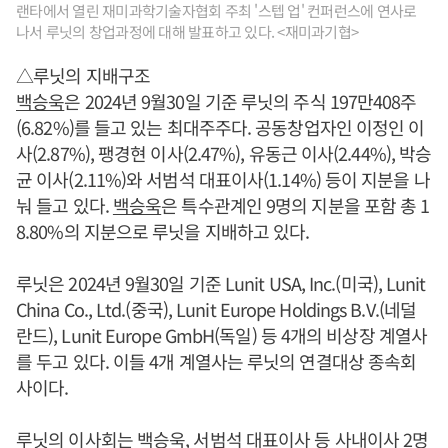
랜타에서 열린 재미과학기술자협회 주최 '스텝 업' 컨퍼런스에 연사로
나서 루닛의 창업과정에 대해 발표하고 있다. <재미과기협>
△루닛의 지배구조
백승욱
은 2024년 9월30일 기준 루닛의 주식 197만408주
(6.82%)를 들고 있는 최대주주다. 공동창업자인 이정인 이
사(2.87%), 팽경현 이사(2.47%), 유동근 이사(2.44%), 박승
균 이사(2.11%)와 서범석 대표이사(1.14%) 등이 지분을 나
눠 들고 있다.
백승욱
은 특수관계인 9명의 지분을 포함 총 1
8.80%의 지분으로 루닛을 지배하고 있다.
루닛은 2024년 9월30일 기준 Lunit USA, Inc.(미국), Lunit
China Co., Ltd.(중국), Lunit Europe Holdings B.V.(네덜
란드), Lunit Europe GmbH(독일) 등 4개의 비상장 계열사
를 두고 있다. 이들 4개 계열사는 루닛의 연결대상 종속회
사이다.
루닛의 이사회는
백승욱
, 서범석 대표이사 등 사내이사 2명