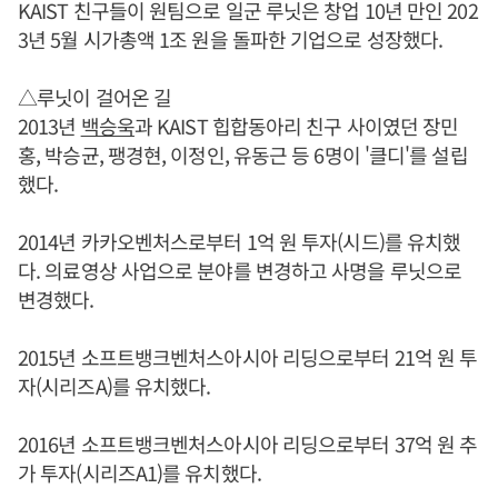
KAIST 친구들이 원팀으로 일군 루닛은 창업 10년 만인 202
3년 5월 시가총액 1조 원을 돌파한 기업으로 성장했다.
△루닛이 걸어온 길
2013년
백승욱
과 KAIST 힙합동아리 친구 사이였던 장민
홍, 박승균, 팽경현, 이정인, 유동근 등 6명이 '클디'를 설립
했다.
2014년 카카오벤처스로부터 1억 원 투자(시드)를 유치했
다. 의료영상 사업으로 분야를 변경하고 사명을 루닛으로
변경했다.
2015년 소프트뱅크벤처스아시아 리딩으로부터 21억 원 투
자(시리즈A)를 유치했다.
2016년 소프트뱅크벤처스아시아 리딩으로부터 37억 원 추
가 투자(시리즈A1)를 유치했다.