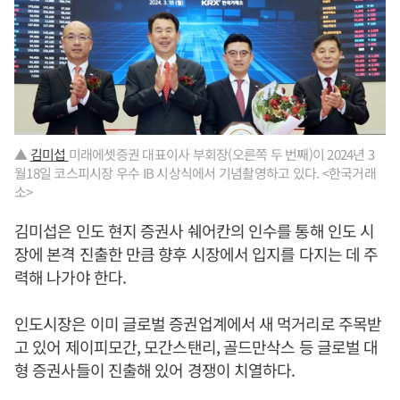
▲
김미섭
미래에셋증권 대표이사 부회장(오른쪽 두 번째)이 2024년 3
월18일 코스피시장 우수 IB 시상식에서 기념촬영하고 있다. <한국거래
소>
김미섭은 인도 현지 증권사 쉐어칸의 인수를 통해 인도 시
장에 본격 진출한 만큼 향후 시장에서 입지를 다지는 데 주
력해 나가야 한다.
인도시장은 이미 글로벌 증권업계에서 새 먹거리로 주목받
고 있어 제이피모간, 모간스탠리, 골드만삭스 등 글로벌 대
형 증권사들이 진출해 있어 경쟁이 치열하다.