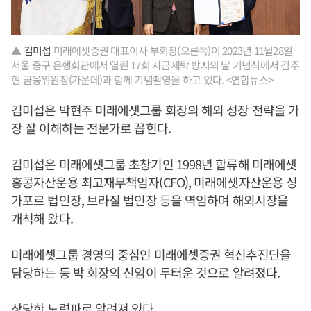
▲
김미섭
미래에셋증권 대표이사 부회장(오른쪽)이 2023년 11월28일
서울 중구 은행회관에서 열린 17회 자금세탁 방지의 날 기념식에서 김주
현 금융위원장(가운데)과 함께 기념촬영을 하고 있다. <연합뉴스>
김미섭은 박현주 미래에셋그룹 회장의 해외 성장 전략을 가
장 잘 이해하는 전문가로 꼽힌다.
김미섭은 미래에셋그룹 초창기인 1998년 합류해 미래에셋
홍콩자산운용 최고재무책임자(CFO), 미래에셋자산운용 싱
가포르 법인장, 브라질 법인장 등을 역임하며 해외시장을
개척해 왔다.
미래에셋그룹 경영의 중심인 미래에셋증권 혁신추진단을
담당하는 등 박 회장의 신임이 두터운 것으로 알려졌다.
상당한 노력파로 알려져 있다.