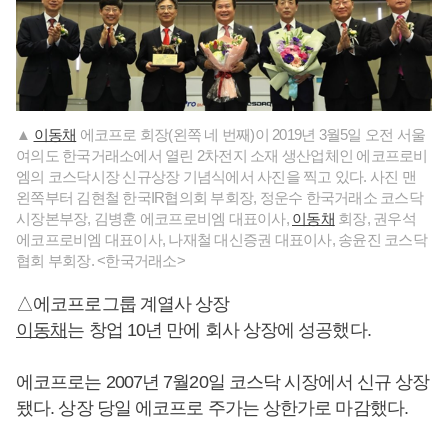
▲
이동채
에코프로 회장(왼쪽 네 번째)이 2019년 3월5일 오전 서울
여의도 한국거래소에서 열린 2차전지 소재 생산업체인 에코프로비
엠의 코스닥시장 신규상장 기념식에서 사진을 찍고 있다. 사진 맨
왼쪽부터 김현철 한국IR협의회 부회장, 정운수 한국거래소 코스닥
시장본부장, 김병훈 에코프로비엠 대표이사,
이동채
회장, 권우석
에코프로비엠 대표이사, 나재철 대신증권 대표이사, 송윤진 코스닥
협회 부회장. <한국거래소>
△에코프로그룹 계열사 상장
이동채
는 창업 10년 만에 회사 상장에 성공했다.
에코프로는 2007년 7월20일 코스닥 시장에서 신규 상장
됐다. 상장 당일 에코프로 주가는 상한가로 마감했다.