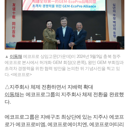
▲
이동채
에코프로 상임고문(가운데)이 2024년 9월9일 충북 청주
에코프로 본사에서 허개화 GEM 회장(오른쪽), 왕민 GEM 부회장과
초격차 경쟁력을 위한 협력 방안을 논의한 뒤 기념사진을 찍고 있
다. <에코프로>
△지주회사 체제 전환하면서 지배력 확대
이동채
는 에코프로그룹의 지주회사 체제 전환을 완료했
다.
에코프로그룹은 지배구조 최상단에 있는 지주사 에코프
로가 에코프로비엠, 에코프로에이치엔, 에코프로머티리