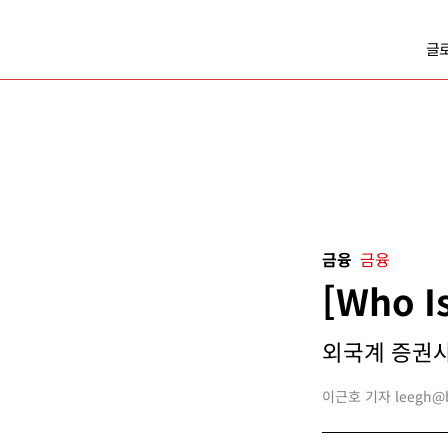
글
금융
금융
[Who 
외국계 증권사
이근호 기자 leegh@bu