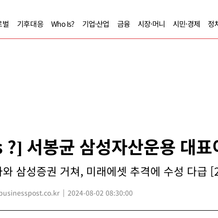
로벌
기후대응
Who Is?
기업·산업
금융
시장·머니
시민·경제
정
Is ?] 서봉균 삼성자산운용 대
와 삼성증권 거쳐, 미래에셋 추격에 수성 다급 [2
sinesspost.co.kr
2024-08-02 08:30:00