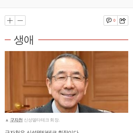
0
생애
▲
구자천
신성델타테크 회장.
구자천
은 신성델타테크 회장이다.