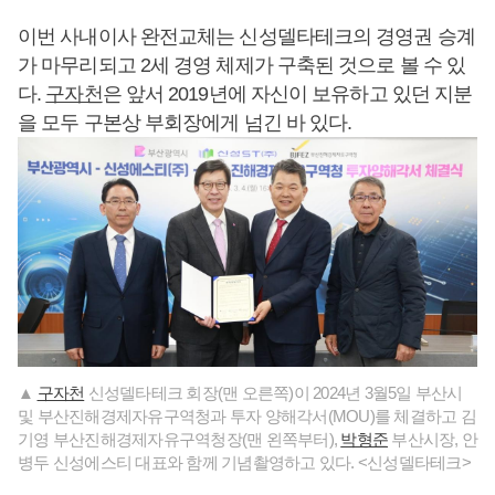
이번 사내이사 완전교체는 신성델타테크의 경영권 승계
가 마무리되고 2세 경영 체제가 구축된 것으로 볼 수 있
다.
구자천
은 앞서 2019년에 자신이 보유하고 있던 지분
을 모두 구본상 부회장에게 넘긴 바 있다.
▲
구자천
신성델타테크 회장(맨 오른쪽)이 2024년 3월5일 부산시
및 부산진해경제자유구역청과 투자 양해각서(MOU)를 체결하고 김
기영 부산진해경제자유구역청장(맨 왼쪽부터),
박형준
부산시장, 안
병두 신성에스티 대표와 함께 기념촬영하고 있다. <신성델타테크>