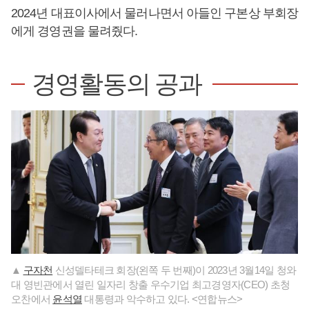
2024년 대표이사에서 물러나면서 아들인 구본상 부회장
에게 경영권을 물려줬다.
경영활동의 공과
▲
구자천
신성델타테크 회장(왼쪽 두 번째)이 2023년 3월14일 청와
대 영빈관에서 열린 일자리 창출 우수기업 최고경영자(CEO) 초청
오찬에서
윤석열
대통령과 악수하고 있다. <연합뉴스>