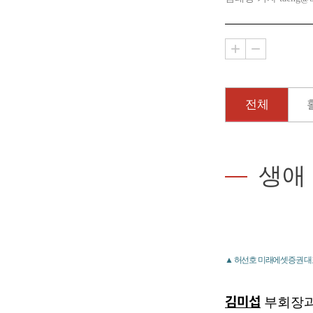
전체
생애
▲ 허선호 미래에셋증권 대
김미섭
부회장과