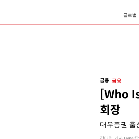
글로벌
금융
금융
[Who 
회장
대우증권 출신
김태영 기자 taeng@busi