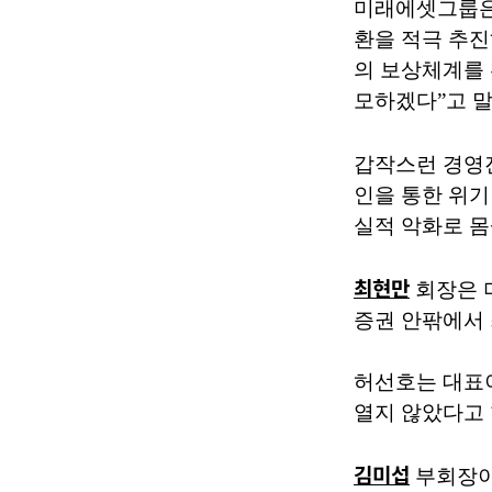
미래에셋그룹은
환을 적극 추진
의 보상체계를 
모하겠다”고 말
갑작스런 경영
인을 통한 위기
실적 악화로 몸
최현만
회장은 
증권 안팎에서 
허선호는 대표이
열지 않았다고 
김미섭
부회장이