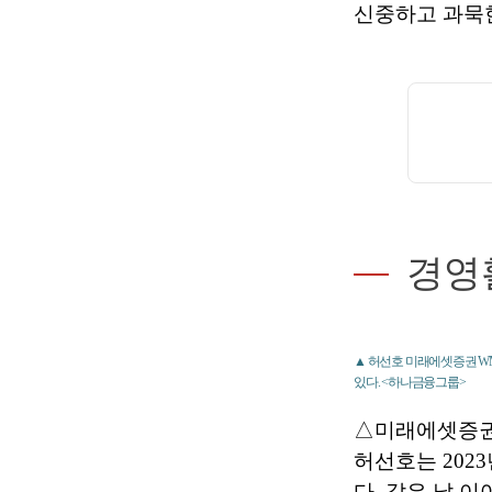
신중하고 과묵
경영
▲ 허선호 미래에셋증권 WM
있다. <하나금융그룹>
△미래에셋증권
허선호는 202
다. 같은 날 