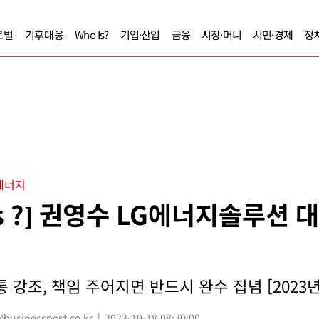
로벌
기후대응
Who Is?
기업·산업
금융
시장·머니
시민·경제
정
에너지
Is ?] 권영수 LG에너지솔루션
 강조, 책임 주어지면 반드시 완수 집념 [2023년
usinesspost.co.kr
2023-10-18 08:30:00