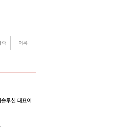
가족
어록
지솔루션 대표이
.