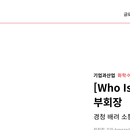
글
기업과산업
화학·
[Who 
부회장
경청 배려 소통
전찬휘 기자 breeze@b