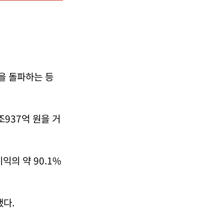
원을 돌파하는 등
조937억 원을 거
익의 약 90.1%
했다.