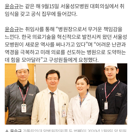
윤승규
는 같은 해 9월15일 서울성모병원 대회의실에서 취
임식을 갖고 공식 집무에 들어갔다.
윤승규
는 취임사를 통해 “병원장으로서 무거운 책임감을
느낀다. 한국 의료기술을 혁신적으로 발전시켜 왔던 서울성
모병원이 새로운 역사를 써나가고 있다”며 “어려운 난관과
역경을 극복하고 미래 의료를 선도하는 병원으로 도약하는
데 힘을 모아달라”고 구성원들에게 요청했다.
▲
윤승규
가톨릭의대 암병원장(왼쪽 두 번째)이 2020년 1월9일 암 퇴원