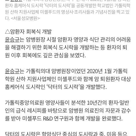
환자 홈케어식 도시락 '닥터의 도시락'을 공동개발한 학교법인 가톨릭학
원 산하 지원사업체 미셸푸드의 영상사·조리사들과 기념사진을 찍고 있
다. <서울성모병원>
△암환자 회복식 개발
윤승규
는 암병원장 시절 암환자 영양과 식단 관리의 어려움
을 해결하기 위한 회복식 도시락을 개발하는 등 환자의 퇴
원 이후 회복에도 깊은 관심을 보였다.
윤승규
는 가톨릭의대 암병원장이었던 2020년 1월 가톨릭
학원 산하 지원사업체인 미셸푸드와 함께 암 퇴원환자 대상
홈케어식 도시락인 ‘닥터의 도시락’을 개발했다.
가톨릭중앙의료원 영양사들이 분석한 10년간의 환자·일반
인의 급식 레시피를 바탕으로 암병원 의료진의 자문과 감수
를 받아 미셸푸드 R&D 연구원과 함께 개발을 완료했다.
닥터의 도시락은 항암식단 중심의 도시락과 죽, 미음 등으