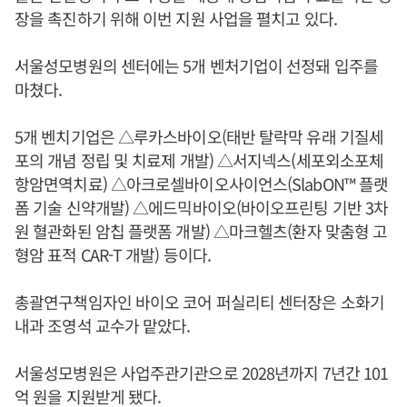
장을 촉진하기 위해 이번 지원 사업을 펼치고 있다.
서울성모병원의 센터에는 5개 벤처기업이 선정돼 입주를
마쳤다.
5개 벤치기업은 △루카스바이오(태반 탈락막 유래 기질세
포의 개념 정립 및 치료제 개발) △서지넥스(세포외소포체
항암면역치료) △아크로셀바이오사이언스(SlabON™ 플랫
폼 기술 신약개발) △에드믹바이오(바이오프린팅 기반 3차
원 혈관화된 암칩 플랫폼 개발) △마크헬츠(환자 맞춤형 고
형암 표적 CAR-T 개발) 등이다.
총괄연구책임자인 바이오 코어 퍼실리티 센터장은 소화기
내과 조영석 교수가 맡았다.
서울성모병원은 사업주관기관으로 2028년까지 7년간 101
억 원을 지원받게 됐다.