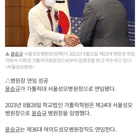
▲
윤승규
서울성모병원장(왼쪽)이 2021년 9월15일 제23대 병원장 취임
식에서 이화성 가톨릭의료원장으로부터 임명장을 받고 악수하고 있다.
<서울성모병원>
△병원장 연임 성공
윤승규
가 가톨릭대 서울성모병원장으로 연임됐다.
2023년 8월28일 학교법인 가톨릭학원은 제24대 서울성모
병원장으로
윤승규
병원장을 임명했다.
윤승규
는 제36대 여의도성모병원장직도 연임한다.