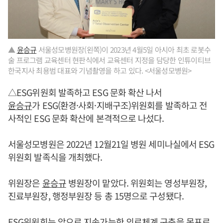
▲
윤승규
서울성모병원장(왼쪽)이 2023년 4월5일 아시아 최초 로봇수
술 프로그램 교육센터 현판식에서 교육센터 지정을 담당한 인튜이티브
한국지사 최용범 대표와 기념촬영을 하고 있다. <서울성모병원>
△ESG위원회 발족하고 ESG 문화 확산 나서
윤승규
가 ESG(환경·사회·지배구조)위원회를 발족하고 전
사적인 ESG 문화 확산에 본격적으로 나섰다.
서울성모병원은 2022년 12월21일 병원 세미나실에서 ESG
위원회 발족식을 개최했다.
위원장은
윤승규
병원장이 맡았다. 위원회는 영성부원장,
진료부원장, 행정부원장 등 총 15명으로 구성됐다.
ESG위원회는 앞으로 지속가능한 의료체계 구축을 목표로