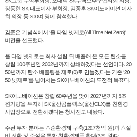
SK그룹 수석부회장,
조대식
SK수펙스추구협의회 의장,
장동현
SK 대표이사 부회장, 김종훈 SK이노베이션 이사
회 의장 등 300여 명이 참석했다.
김준
은 기념식에서 ‘올 타임 넷제로(All Time Net Zero)’
비전을 선포했다.
올 타임 넷제로는 회사 설립 뒤 배출해 온 모든 탄소를
창립 100주년인 2062년까지 상쇄하겠다는 선언이다. 20
50년까지 탄소 배출량을 제로(0)로 만들겠다는 기존 ‘20
50 넷제로’를 넘어서는 SK이노베이션의 도전적 목표다.
SK이노베이션은 창립 60주년을 맞아 2027년까지 5조
원가량을 투자해 SK울산콤플렉스(울산CLX)를 친환경
사업장으로 전환하겠다는 청사진도 내놨다.
주된 투자 분야는 △순환경제 구축(1조7천억 원)과 △설
비 전환 및 증설을 통한 친환경제품 확대(3조 원)다.