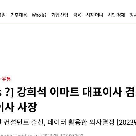
로벌
기후대응
Who Is?
기업·산업
금융
시장·머니
시민·경제
정
·유통
Is ?] 강희석 이마트 대표이사 겸
이사 사장
 컨설턴트 출신, 데이터 활용한 의사결정 [2023
sinesspost.co.kr
2023-05-17 08:30:00