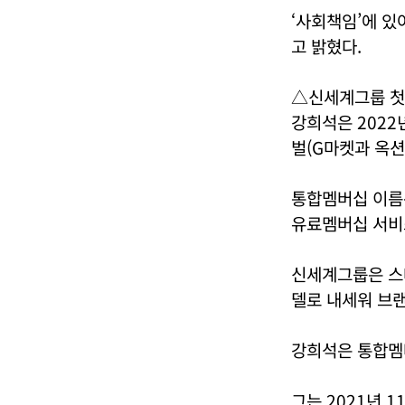
‘사회책임’에 
고 밝혔다.
△신세계그룹 첫
강희석은 2022
벌(G마켓과 옥션
통합멤버십 이름은
유료멤버십 서비
신세계그룹은 스
델로 내세워 브
강희석은 통합멤
그는 2021년 