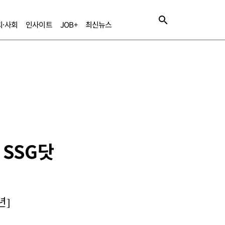
치·사회
인사이트
JOB+
최신뉴스
 SSG닷
년]