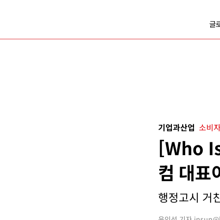
글
기업과산업
소비자
[Who 
컴 대표
행정고시 거친
윤인선 기자 insun@bu