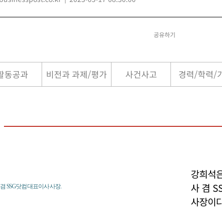
공유하기
활동공과
비전과 과제/평가
사건사고
경력/학력/
강희석은
사 겸 
겸 SSG닷컴 대표이사 사장.
사장이다