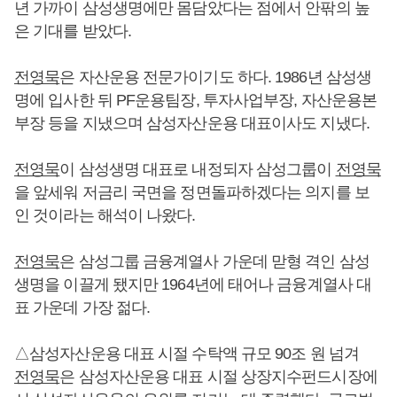
년 가까이 삼성생명에만 몸담았다는 점에서 안팎의 높
은 기대를 받았다.
전영묵
은 자산운용 전문가이기도 하다. 1986년 삼성생
명에 입사한 뒤 PF운용팀장, 투자사업부장, 자산운용본
부장 등을 지냈으며 삼성자산운용 대표이사도 지냈다.
전영묵
이 삼성생명 대표로 내정되자 삼성그룹이
전영묵
을 앞세워 저금리 국면을 정면돌파하겠다는 의지를 보
인 것이라는 해석이 나왔다.
전영묵
은 삼성그룹 금융계열사 가운데 맏형 격인 삼성
생명을 이끌게 됐지만 1964년에 태어나 금융계열사 대
표 가운데 가장 젊다.
△삼성자산운용 대표 시절 수탁액 규모 90조 원 넘겨
전영묵
은 삼성자산운용 대표 시절 상장지수펀드시장에