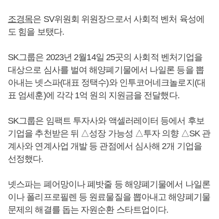
조경목
은 SV위원회 위원장으로서 사회적 벤처 육성에
도 힘을 보탰다.
SK그룹은 2023년 2월14일 25곳의 사회적 벤처기업을
대상으로 심사를 벌여 해양폐기물에서 나일론 등을 뽑
아내는 넷스파(대표 정택수)와 인투코어네크놀로지(대
표 엄세훈)에 각각 1억 원의 지원금을 전달했다.
SK그룹은 임팩트 투자사와 액셀러레이터 등에서 후보
기업을 추천받은 뒤 △성장 가능성 △투자 의향 △SK 관
계사와 연계사업 개발 등 관점에서 심사해 2개 기업을
선정했다.
넷스파는 폐어망이나 폐밧줄 등 해양폐기물에서 나일론
이나 폴리프로필렌 등 원료물질을 뽑아내고 해양폐기물
문제의 해결를 돕는 자원순환 스타트업이다.