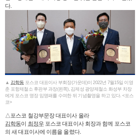
다.
▲
김학동
포스코 대표이사 부회장(가운데)이 2022년 7월15일 이영
춘 포항제철소 후판부 과장(왼쪽), 김제성 광양제철소 화성부 차장
에게 포스코 명장 임명패를 수여한 뒤 기념촬영을 하고 있다. <포스
코>
△포스코 철강부문장 대표이사 올라
김학동
이
최정우
포스코 대표이사 회장과 함께 포스코
의 새 대표이사에 이름을 올렸다.