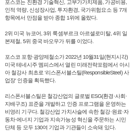
포스코는 친환경 기술혁신, 고부가가치제품, 가공비용,
인적 역량, 신성장사업, 투자환경, 국가위험요소 등 7개
항목에서 만점을 받아 종합 1위에 올랐다.
2위 미국 뉴코어, 3위 룩셈부르크 아르셀로미탈, 4위 일
본제철, 5위 중국 바오우가 뒤를 이었다.
포스코 포항·광양제철소가 2022년 10월31일(현지시각)
미국 테네시주 멤피스에서 열린 미래전략포럼에서 아시
아 철강사 최초로 ‘리스폰서블스틸(ResponsibleSteel) 사
업장’ 인증을 획득했다.
리스폰서블스틸은 철강산업의 글로벌 ESG(환경·사회·
지배구조) 표준을 개발하고 인증 프로그램을 운영하는
비영리 기구다. 철강산업 가치사슬에 속한 철강·원료·자
동차·에너지 기업과 지속가능성 혁신을 주문하는 시민
단체 등 모두 130여 기업과 기관들이 소속돼 있다.