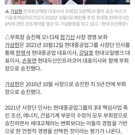
▲
가삼현
한국조선해양 대표이사 부회장(오른쪽)과 팔리 로슨 머스크
기술총책임자(CTO)가 2022년 10월5일 메탄올 추진 초대형 컨테이너선
6척에 관한 건조계약을 맺은 뒤 기념촬영을 하고 있다. <한국조선해양>
△부회장 승진해 오너3세
정기선
사장 경영 보좌
가삼현
은 2021년 10월12일 현대중공업그룹 사장단 인사를
통해
한영석
현대중공업 대표이사,
강달호
현대오일뱅크 대
표이사,
손동연
현대두산인프라코어 대표이사와 함께 부회
장으로 승진했다.
가삼현
은 2016년 10월 사장으로 승진한 지 5년 만에 부회
장으로 승진했다.
2021년 사장단 인사는 현대중공업그룹의 3대 핵심사업 축
인 조선, 에너지, 건설기계 부문의 수장이 모두 부회장으로
승진하면서 세대교체라는 변화보다는 이들의 경험을 기반
으로 한 안정적 경영을 선택한 것이라는 평가가 나온다.