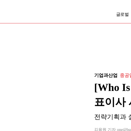
글로벌
기업과산업
중공업
[Who 
표이사 
전략기획과 실무
김용원 기자 one@busine