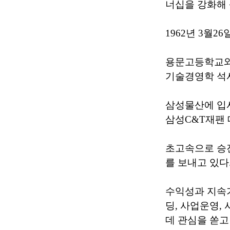
너십을 강화해
1962년 3월2
용문고등학교와
기술경영학 석
삼성물산에 입
삼성C&T재팬 
초고속으로 승진
를 보내고 있다
수익성과 지속
딩, 사업운영,
데 관심을 쏟고