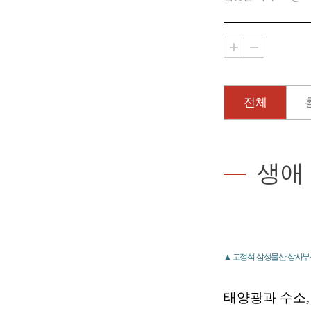
전체
생애
▲ 고정석 삼성물산 상사부
태양광과 수소,