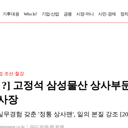
기후대응
Who Is?
기업·산업
금융
시장·머니
시민·경제
정치
·조선·철강
Is ?] 고정석 삼성물산 상사부
사장
경험 갖춘 '정통 상사맨', 일의 본질 강조 [202
sspost.co.kr
2022-10-06 08:30:00