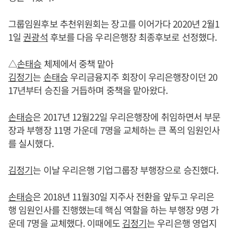
그룹임원후보 추천위원회는 장고를 이어가다 2020년 2월1
1일
권광석
후보를 다음 우리은행장 최종후보로 선정했다.
△
손태승
체제에서 중책 맡아
김정기
는
손태승
우리금융지주 회장이 우리은행장이던 20
17년부터 승진을 거듭하며 중책을 맡아왔다.
손태승
은 2017년 12월22일 우리은행장에 취임하면서 부문
장과 부행장 11명 가운데 7명을 교체하는 큰 폭의 임원인사
를 실시했다.
김정기
는 이날 우리은행 기업그룹장 부행장으로 승진했다.
손태승
은 2018년 11월30일 지주사 전환을 앞두고 우리은
행 임원인사를 진행했는데 핵심 역할을 하는 부행장 9명 가
운데 7명을 교체했다. 이때에도
김정기
는 우리은행 영업지