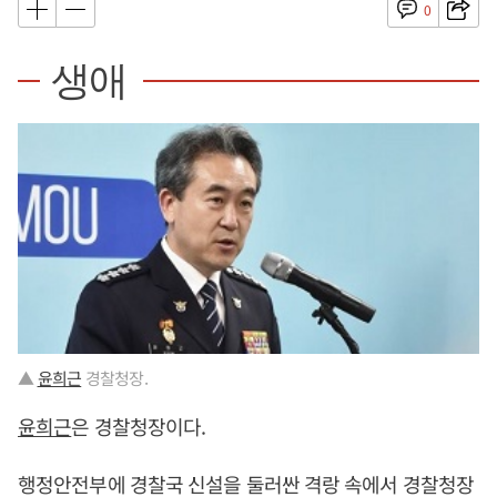
0
생애
▲
윤희근
경찰청장.
윤희근
은 경찰청장이다.
행정안전부에 경찰국 신설을 둘러싼 격랑 속에서 경찰청장