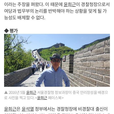
이라는 주장을 펴왔다. 이 때문에
윤희근
이 경찰청장으로서
여당과 법무부의 논리를 반박해야 하는 상황을 맞게 될 가
능성도 배제할 수 없다.
◆ 평가
▲ 2016년 5월
윤희근
서울경찰청 정보과장이 중국 만리장성을 배경으
로 사진을 찍고 있다. <
윤희근
페이스북>
윤희근
은
윤석열
정부에서는 경찰청장에 비경찰대 출신이