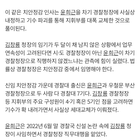
이 같은 치안정감 인사는
윤희근
을 차기 경찰청장에 사실상
내정하고 기수 파괴를 통해 지휘부를 대폭 교체한 것으로
풀이된다.
김창룡
청장의 임기가 두 달이 채 남지 않은 상황에서 업무
연속성이 고려된다면 시·도 경찰청장이 아닌
윤희근
이 차기
경찰청장으로 직행하지 않겠느냐는 관측에 힘이 실렸다. 법
률상 경찰청장은 치안정감 중에서 임명해야 한다.
신임 치안정감 가운데 경찰대 출신은
윤희근
과 우철문 부산
경찰청장으로 두 사람 다 경찰대 7기다.
김창룡
경찰청장
등 지휘부의 주요 구성원이 4·기 혹은 5기인 점을 고려하면
기수가 확 내려가면서 사실상 세대교체가 이뤄졌다.
윤희근
은 2022년 6월 말 경찰국 신설 논란 속에
김창룡
청
장이 사임하면서 경찰청장 직무대행을 맡았다.