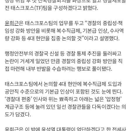
청장 취임 후 첫 전국경찰회의를 화상으로 열고 경찰제도발
전 태스크포스(TF)팀을 구성하겠다고 밝혔다.
윤희근
은 태스크포스팀의 업무를 두고 “경찰의 중립성·책
임성 강화 방안을 비롯해 복수직급제, 기본급 인상, 수사역
량 강화 등 4대 현안을 집중 논의할 것”이라고 설명했다.
행정안전부의 경찰국 신설 등 경찰 통제 추진을 둘러싸고
논란이 거세게 일었던 만큼 경찰의 중립성 강화 방안을 직
접 마련해 내부 반발을 수습하려는 행보로 풀이됐다.
태스크포스팀에서 논의할 4대 현안에 복수직급제 도입과
공안직 수준으로의 기본급 인상이 포함된 것도 눈에 띈다.
‘경찰대 편중’ 인사와 위는 뾰족하고 아래는 넓은 ‘압정형’
계급구조 등에 눌려 있던 일선 경찰관들을 다독이겠다는 의
도가 담겼다.
윤희근
은 이 밖에
윤석열
대통령이 엄단하겠다고 한 전세사