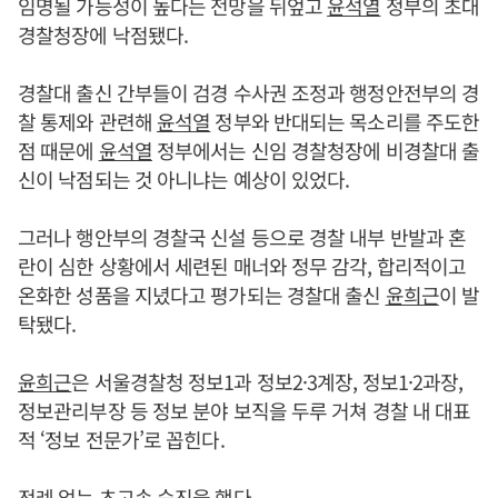
임명될 가능성이 높다는 전망을 뒤엎고
윤석열
정부의 초대
경찰청장에 낙점됐다.
경찰대 출신 간부들이 검경 수사권 조정과 행정안전부의 경
찰 통제와 관련해
윤석열
정부와 반대되는 목소리를 주도한
점 때문에
윤석열
정부에서는 신임 경찰청장에 비경찰대 출
신이 낙점되는 것 아니냐는 예상이 있었다.
그러나 행안부의 경찰국 신설 등으로 경찰 내부 반발과 혼
란이 심한 상황에서 세련된 매너와 정무 감각, 합리적이고
온화한 성품을 지녔다고 평가되는 경찰대 출신
윤희근
이 발
탁됐다.
윤희근
은 서울경찰청 정보1과 정보2·3계장, 정보1·2과장,
정보관리부장 등 정보 분야 보직을 두루 거쳐 경찰 내 대표
적 ‘정보 전문가’로 꼽힌다.
전례 없는 초고속 승진을 했다.