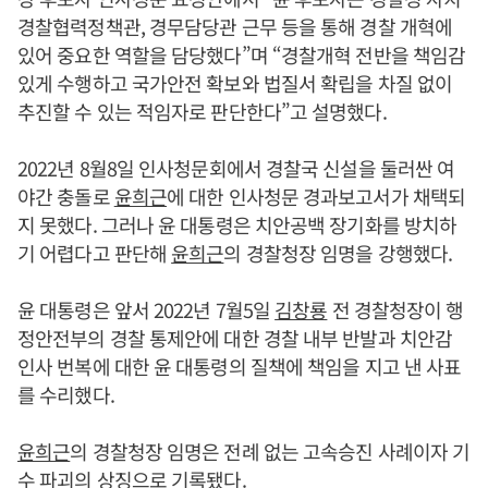
경찰협력정책관, 경무담당관 근무 등을 통해 경찰 개혁에
있어 중요한 역할을 담당했다”며 “경찰개혁 전반을 책임감
있게 수행하고 국가안전 확보와 법질서 확립을 차질 없이
추진할 수 있는 적임자로 판단한다”고 설명했다.
2022년 8월8일 인사청문회에서 경찰국 신설을 둘러싼 여
야간 충돌로
윤희근
에 대한 인사청문 경과보고서가 채택되
지 못했다. 그러나 윤 대통령은 치안공백 장기화를 방치하
기 어렵다고 판단해
윤희근
의 경찰청장 임명을 강행했다.
윤 대통령은 앞서 2022년 7월5일
김창룡
전 경찰청장이 행
정안전부의 경찰 통제안에 대한 경찰 내부 반발과 치안감
인사 번복에 대한 윤 대통령의 질책에 책임을 지고 낸 사표
를 수리했다.
윤희근
의 경찰청장 임명은 전례 없는 고속승진 사례이자 기
수 파괴의 상징으로 기록됐다.