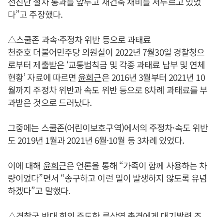
전진단 절차 통과를 앞두고 재건축 채비를 서두르고 있었
다”고 주장했다.
△스쿨존 과속·주정차 위반 등으로 과태료
천준호 더불어민주당 의원실이 2022년 7월30일 경찰청으
로부터 제출받은 ‘교통범칙금 및 각종 과태료 납부 및 연체
현황’ 자료에 따르면
윤희근
은 2016년 3월부터 2021년 10
월까지 주정차 위반과 속도 위반 등으로 8차례 과태료를 부
과받은 것으로 드러났다.
그중에는 스쿨존(어린이보호구역)에서의 주정차·속도 위반
도 2019년 1월과 2021년 6월·10월 등 3차례 있었다.
이에 대해
윤희근
은 언론을 통해 “가족이 함께 사용하는 차
량이었다”면서 “송구하고 이런 일이 발생하지 않도록 유념
하겠다”고 말했다.
△경찰국 반대 회의 주도한 류삼영 총경에게 대기발령 조