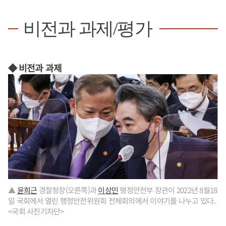
비전과 과제/평가
◆ 비전과 과제
▲
윤희근
경찰청장(오른쪽)과
이상민
행정안전부 장관이 2022년 8월18
일 국회에서 열린 행정안전위원회 전체회의에서 이야기를 나누고 있다.
<국회 사진기자단>