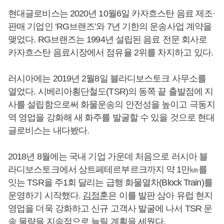
현대글로비스는 2020년 10월6일 카자흐스탄 음료 제조·
판매 기업인 ‘RG브랜즈’와 7년 기한의 운송사업 계약을
맺었다. RG브랜즈는 1994년 설립된 음료 전문 회사로
카자흐스탄 음료시장에서 점유율 2위를 차지하고 있다.
러시아에는 2019년 2월8일 블라디보스토크 사무소를
열었다. 시베리아횡단철도(TSR)의 동쪽 끝 출발점에 지
사를 설립함으로써 화물운송의 안전성을 높이고 극동지
역 영업을 강화해 새 화주를 발굴할 수 있을 것으로 현대
글로비스는 내다봤다.
2018년 8월에는 국내 기업 가운데 처음으로 러시아 블
라디보스토크에서 상트페테르부르크까지 약 1만㎞를
잇는 TSR을 주1회 달리는 급행 화물열차(Block Train)를
운영하기 시작했다.
김정훈
은 이를 발판 삼아 유럽 현지
영업을 더욱 강화하고 신규 고객사 발굴에 나서 TSR 운
송 물량을 지속적으로 늘릴 계획을 세웠다.