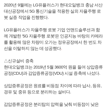
2020년 9월에는 LG유플러스가 현대오일뱅크 충남 서산
대산공장에서 5G 통신기술을 적용한 실외 자율주행 로
봇 실증 작업을 진행했다.
LG유플러스가 자율주행 로봇 기업 언맨드솔루션과 함
께 개발한 '5G 자율주행 로봇'은 인공지능 바탕의 카메라
를 활용해 많은 차량이 오가는 정유공장에서 한 번도 차
선을 이탈하지 않는 데 성공했다
.
△신규설비 증축
현대오일뱅크는 2019년 5월 3600억 원을 들여 상압증류
공정(CDU)과 감압증류공정(VDU) 시설 증축에 나섰다.
상압증류공정은 원료를 비등점 차이에 따라 납사, 등유,
경유 및 중유 등으로 분리하는 설비다.
감압증류공정은 분리탑의 압력을 낮춰 비등점이 낮은