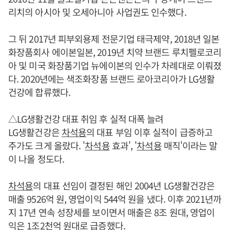
리치의 아시아 및 오세아니아 사업권도 인수했다.
그 뒤 2017년 피부외용제 전문기업 태극제약, 2018년 일본
화장품회사 에이본일본, 2019년 치약 브랜드 루치펠로코리
아 및 미국 화장품기업 뉴에이본의 인수가 차례대로 이뤄졌
다. 2020년에는 색조화장품 브랜드 로아코리아가 LG생활
건강에 합류했다.
△LG생활건강 대표 취임 후 실적 대폭 늘려
LG생활건강은
차석용
의 대표 부임 이후 실적이 급증하고
주가도 크게 올랐다. '
차석용
효과', '
차석용
매직'이라는 말
이 나올 정도다.
차석용
의 대표 선임이 결정된 해인 2004년 LG생활건강은
매출 9526억 원, 영업이익 544억 원을 냈다. 이후 2021년까
지 17년 연속 성장세를 보이면서 매출은 8조 원대, 영업이
익은 1조2천억 원대로 급증했다.