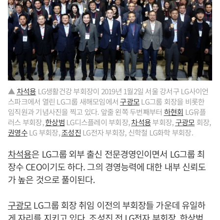
▲
차석용
LG생활건강 부회장이 2019년 1월2일 서울 강서구 LG사이언
스파크에서 열린 LG그룹 새해모임에서
구광모
LG그룹 회장을 비롯한
임직원과 기념사진을 찍고 있다. 앞줄 왼쪽 두번째부터
하현회
LG유플
러스 부회장,
한상범
LG디스플레이 부회장,
차석용
부회장,
구광모
회장,
권영수
LG 부회장,
조성진
LG전자 부회장, 신학철 LG화학 부회장.
차석용
은 LG그룹 외부 출신 전문경영인이면서 LG그룹 최
장수 CEO이기도 하다. 그의 경영능력에 대한 내부 신뢰도
가 높은 것으로 풀이된다.
구광모
LG그룹 회장 취임 이전의 부회장들 가운데 유일하
게 자리를 지키고 있다.
조성진
전 LG전자 부회장,
한상범