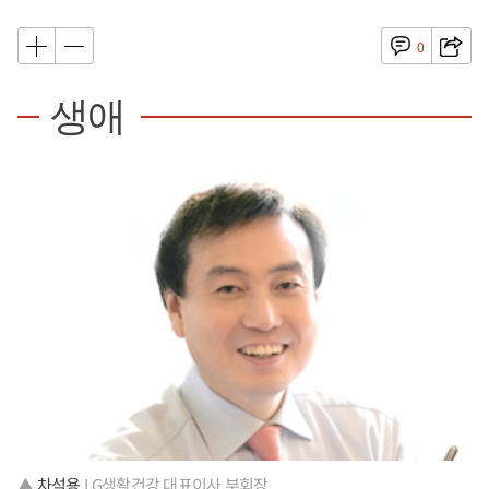
0
생애
▲
차석용
LG생활건강 대표이사 부회장.