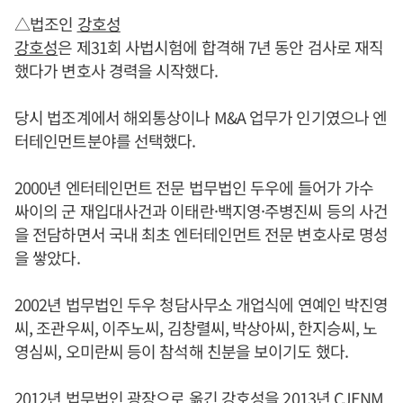
△법조인
강호성
강호성
은 제31회 사법시험에 합격해 7년 동안 검사로 재직
했다가 변호사 경력을 시작했다.
당시 법조계에서 해외통상이나 M&A 업무가 인기였으나 엔
터테인먼트분야를 선택했다.
2000년 엔터테인먼트 전문 법무법인 두우에 들어가 가수
싸이의 군 재입대사건과 이태란·백지영·주병진씨 등의 사건
을 전담하면서 국내 최초 엔터테인먼트 전문 변호사로 명성
을 쌓았다.
2002년 법무법인 두우 청담사무소 개업식에 연예인 박진영
씨, 조관우씨, 이주노씨, 김창렬씨, 박상아씨, 한지승씨, 노
영심씨, 오미란씨 등이 참석해 친분을 보이기도 했다.
2012년 법무법인 광장으로 옮긴
강호성
을 2013년 CJENM