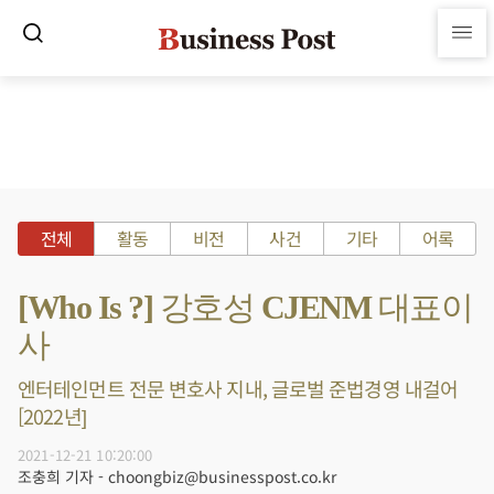
전체
활동
비전
사건
기타
어록
[Who Is ?] 강호성 CJENM 대표이
사
엔터테인먼트 전문 변호사 지내, 글로벌 준법경영 내걸어
[2022년]
2021-12-21 10:20:00
조충희 기자 - choongbiz@businesspost.co.kr