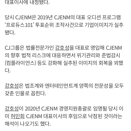
대표이사에 내정됐다.
당시 CJENM은 2019년 CJENM의 대표 오디션 프로그램
‘프로듀스101’ 투표순위 조작사건으로 기업이미지가 실추
됐다.
CJ그룹은 법률전문가인
강호성
을 대표로 영입해 CJENM
의 향후 법적 리스크에 대응하면서 위기관리와 준법감시
(컴플라이언스) 등도 강화해 실추된 이미지의 회복을 꾀했
다.
강호성
은 법조계와 엔터테인먼트계 양쪽의 전문성을 모두
갖춘 인물로 꼽힌다.
강호성
이 2020년 CJENM 경영지원총괄로 임명될 당시 이
미
허민회
CJENM 대표이사의 후임으로 낙점된 것이라는
해석이 나오기도 했다.