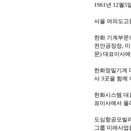
1961년 12월
서울 여의도고
한화 기계부문
천안공장장, 미
문) 대표이사에
한화정밀기계 
사 3곳을 함께
한화시스템 대
표이사에서 물
도심항공모빌리
그룹 미래사업을