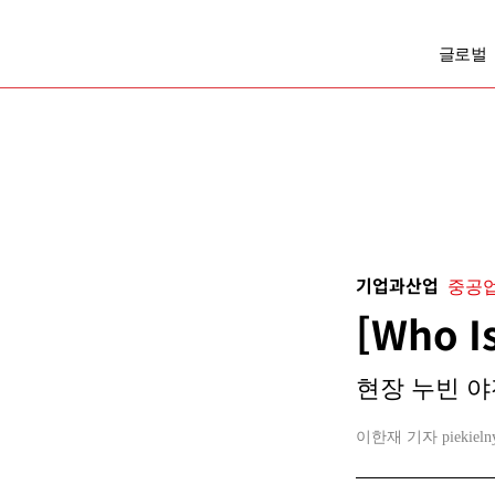
글로벌
기업과산업
중공업
[Who 
현장 누빈 야
이한재 기자 piekielny@b