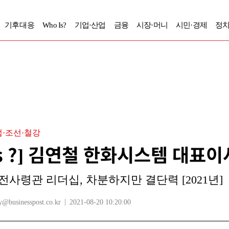
기후대응
Who Is?
기업·산업
금융
시장·머니
시민·경제
정치
·조선·철강
Is ?] 김연철 한화시스템 대표
전사령관 리더십, 차분하지만 결단력 [2021년]
usinesspost.co.kr
2021-08-20 10:20:00