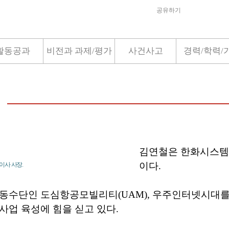
공유하기
활동공과
비전과 과제/평가
사건사고
경력/학력/
김연철은 한화시스템
이다.
이사 사장.
동수단인 도심항공모빌리티(UAM), 우주인터넷시대를
사업 육성에 힘을 싣고 있다.