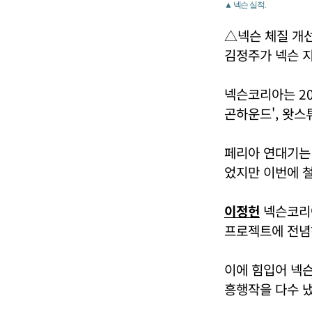
▲ 넥슨 실적.
△넥슨 체질 개
김정주가 넥슨 지
넥슨코리아는 20
곤하운드', 왓스
페리아 연대기는 
었지만 이번에 철
이정헌
넥슨코리아
프로젝트에 전념
이에 힘입어 넥슨
흥행작을 다수 냈