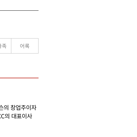
가족
어록
슨의 창업주이자
XC의 대표이사