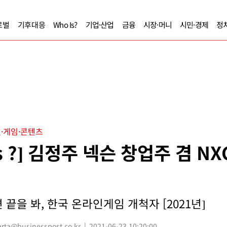
로벌
기후대응
Who Is?
기업·산업
금융
시장·머니
시민·경제
정
·게임·콘텐츠
Is ?] 김정주 넥슨 창업주 겸 N
끝을 봐, 한국 온라인게임 개척자 [2021년]
ta@businesspost.co.kr
2021-06-23 10:20:00