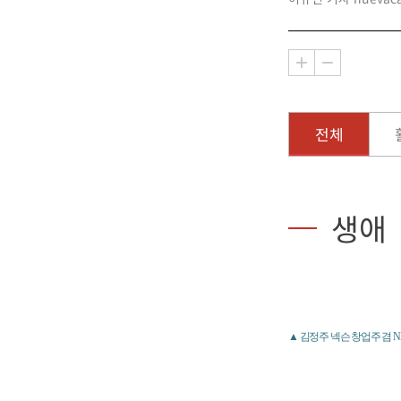
전체
생애
▲ 김정주 넥슨 창업주 겸 N