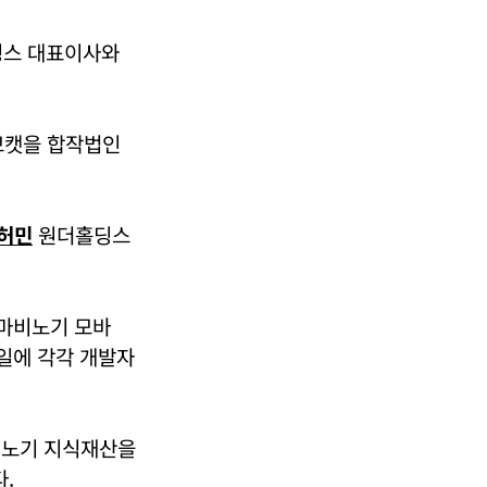
스 대표이사와
브캣을 합작법인
허민
원더홀딩스
‘마비노기 모바
7일에 각각 개발자
비노기 지식재산을
.