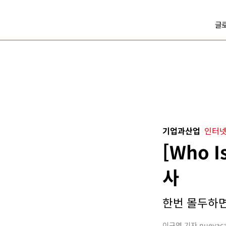
글
기업과산업
인터넷
[Who 
사
한번 몰두하면 
이규연 기자 nuevacar