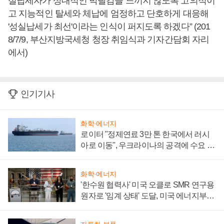
실납세자가 상대적인 박탈감을 느끼지 않도록 고의적이
고 지능적인 탈세와 체납에 엄정하고 단호하게 대응해
'성실납세가 최선'이라는 인식이 퍼지도록 하겠다” (201
8/7/9, 부산지방국세청 청장 취임식과 기자간담회 자리
에서)
인기기사
화학·에너지
로이터 "정제연료 3만 톤 한국에서 러시
아로 이동", 우크라이나의 공격에 수요 늘
어
화학·에너지
'한수원 협력사' 미국 오클로 SMR 연구용
원자로 '임계 상태' 도달, 미국 에너지부
"중요한 이정표"