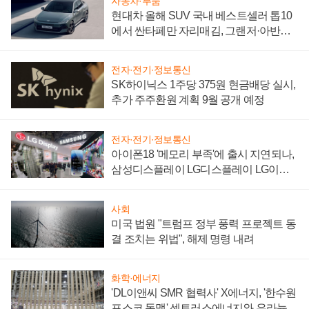
자동차·부품
현대차 올해 SUV 국내 베스트셀러 톱10
에서 싼타페만 자리매김, 그랜저·아반떼
'세단 쌍끌이'로 내수 방어
전자·전기·정보통신
SK하이닉스 1주당 375원 현금배당 실시,
추가 주주환원 계획 9월 공개 예정
전자·전기·정보통신
아이폰18 '메모리 부족'에 출시 지연되나,
삼성디스플레이 LG디스플레이 LG이노
텍 '탈애플' 수익 다각화 속도
사회
미국 법원 "트럼프 정부 풍력 프로젝트 동
결 조치는 위법", 해제 명령 내려
화학·에너지
'DL이앤씨 SMR 협력사' X에너지, '한수원
포스코 동맹' 센트러스에너지와 우라늄