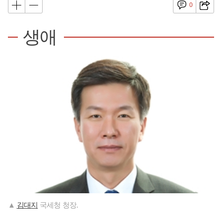
0
생애
▲
김대지
국세청 청장.