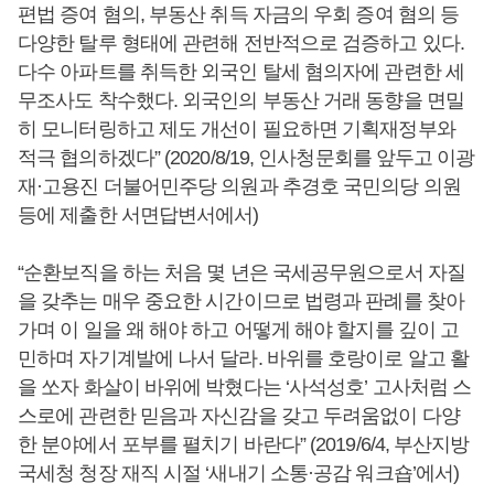
편법 증여 혐의, 부동산 취득 자금의 우회 증여 혐의 등
다양한 탈루 형태에 관련해 전반적으로 검증하고 있다.
다수 아파트를 취득한 외국인 탈세 혐의자에 관련한 세
무조사도 착수했다. 외국인의 부동산 거래 동향을 면밀
히 모니터링하고 제도 개선이 필요하면 기획재정부와
적극 협의하겠다” (2020/8/19, 인사청문회를 앞두고 이광
재·고용진 더불어민주당 의원과 추경호 국민의당 의원
등에 제출한 서면답변서에서)
“순환보직을 하는 처음 몇 년은 국세공무원으로서 자질
을 갖추는 매우 중요한 시간이므로 법령과 판례를 찾아
가며 이 일을 왜 해야 하고 어떻게 해야 할지를 깊이 고
민하며 자기계발에 나서 달라. 바위를 호랑이로 알고 활
을 쏘자 화살이 바위에 박혔다는 ‘사석성호’ 고사처럼 스
스로에 관련한 믿음과 자신감을 갖고 두려움없이 다양
한 분야에서 포부를 펼치기 바란다” (2019/6/4, 부산지방
국세청 청장 재직 시절 ‘새내기 소통·공감 워크숍’에서)