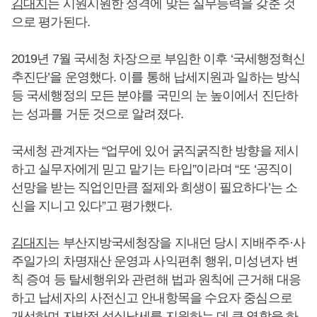
김대지
는 시원시원한 성격에 맞는 실무능력을 갖춘 것
으로 평가된다.
2019년 7월 국세청 차장으로 부임한 이후 ‘국세행정혁신
추진단’을 운영했다. 이를 통해 납세지원과 일하는 방식
등 국세행정의 모든 분야를 국민의 눈 높이에서 진단하
는 성과를 거둔 것으로 알려졌다.
국세청 관계자는 “업무에 있어 굵직굵직한 방향을 제시
하고 실무자에게 믿고 맡기는 타입”이라며 “또 ‘공직이
선망을 받는 직업인만큼 절제와 희생이 필요하다’는 소
신을 지니고 있다”고 평가했다.
김대지
는 부산지방국세청장을 지내던 당시 지배주주·사
주일가의 차명재산 운영과 사익편취 행위, 미성년자 변
칙 증여 등 탈세행위와 관련해 법과 원칙에 근거해 대응
하고 납세자의 사전신고 안내항목을 수요자 중심으로
개선하며 자발적 성실납세를 지원하는 데 큰 역할을 하