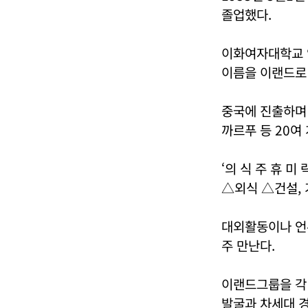
졸업했다.
이화여자대학교 
이름을 이랜드로
중국에 진출하며
까르푸 등 20여
‘의 식 주 휴 
△외식 △건설, 
대외활동이나 언론
주 만난다.
이랜드그룹을 각
발굴과 차세대 경