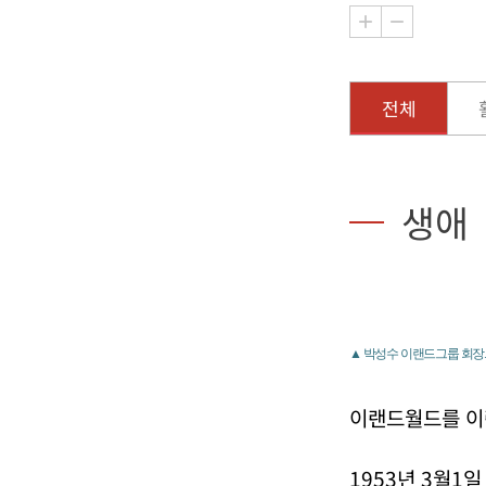
전체
생애
▲ 박성수 이랜드그룹 회장
이랜드월드를 이
1953년 3월