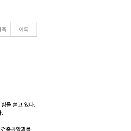
가족
어록
힘을 쏟고 있다.
.
교 건축공학과를