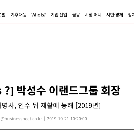
로벌
기후대응
Who Is?
기업·산업
금융
시장·머니
시민·경제
정
Is ?] 박성수 이랜드그룹 회장
사, 인수 뒤 재활에 능해 [2019년]
businesspost.co.kr
2019-10-21 10:20:00