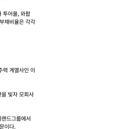
 투어몰, 와팝
 부채비율은 각각
주력 계열사인 이
을 빚자 모회사
 이랜드그룹에서
문이다.