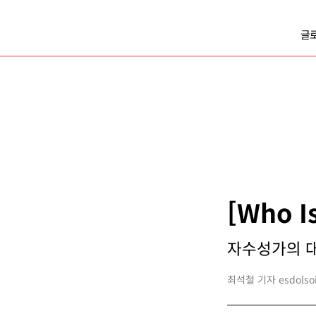
글
[Who 
자수성가의 대명
최석철 기자 esdolsoi@