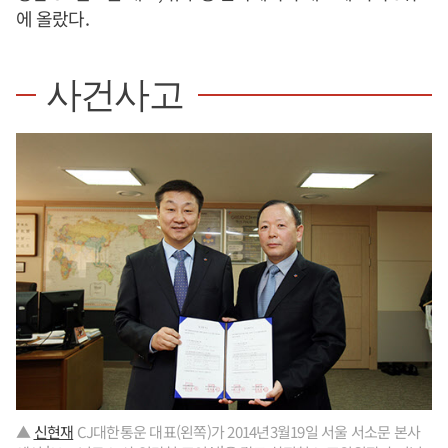
에 올랐다.
사건사고
▲
신현재
CJ대한통운 대표(왼쪽)가 2014년3월19일 서울 서소문 본사