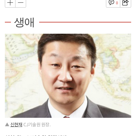
0
생애
▲
신현재
CJ기술원 원장.